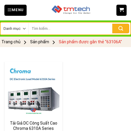
Skip
MENU
to
content
Tìm
kiếm:
Trang chủ
Sản phẩm
Sản phẩm được gắn thẻ “63106A”
Tải Giả DC Công Suất Cao
Chroma 6310A Series