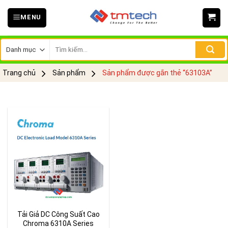
Skip
MENU
to
content
Tìm
kiếm:
Trang chủ
Sản phẩm
Sản phẩm được gắn thẻ “63103A”
Tải Giả DC Công Suất Cao
Chroma 6310A Series