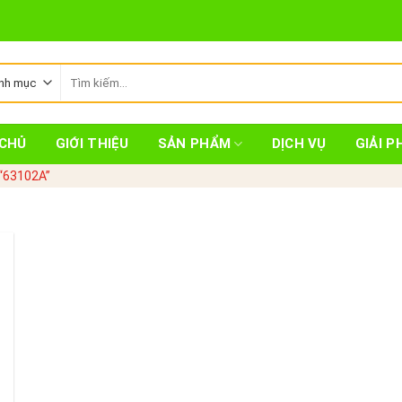
Tìm
kiếm:
CHỦ
GIỚI THIỆU
SẢN PHẨM
DỊCH VỤ
GIẢI P
“63102A”