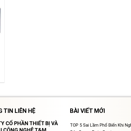
 TIN LIÊN HỆ
BÀI VIẾT MỚI
Y CỔ PHẦN THIẾT BỊ VÀ
TOP 5 Sai Lầm Phổ Biến Khi N
VỤ CÔNG NGHỆ T&M