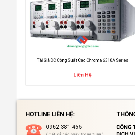
Tải Giả DC Công Suất Cao Chroma 6310A Series
Liên Hệ
HOTLINE LIÊN HỆ:
THÔNG
0962 381 465
CÔNG T
DỊCH 
( Tất cả các ngày trong tuần )