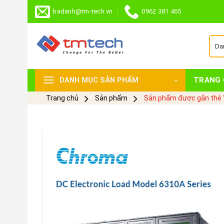
Skip
badanh@tm-tech.vn
0962 381 465
to
content
TRANG 
DANH MỤC SẢN PHẨM
Trang chủ
Sản phẩm
Sản phẩm được gắn thẻ 