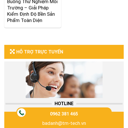
Buồng Thử Nghiệm Môi
Trường – Giải Pháp
Kiểm Định Độ Bền Sản
Phẩm Toàn Diện
HỖ TRỢ TRỰC TUYẾN
HOTLINE
0962 381 465
badanh@tm-tech.vn