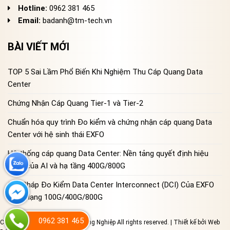
Hotline:
0962 381 465
Email:
badanh@tm-tech.vn
BÀI VIẾT MỚI
TOP 5 Sai Lầm Phổ Biến Khi Nghiệm Thu Cáp Quang Data
Center
Chứng Nhận Cáp Quang Tier-1 và Tier-2
Chuẩn hóa quy trình Đo kiểm và chứng nhận cáp quang Data
Center với hệ sinh thái EXFO
Hệ thống cáp quang Data Center: Nền tảng quyết định hiệu
năng của AI và hạ tầng 400G/800G
Giải Pháp Đo Kiểm Data Center Interconnect (DCI) Của EXFO
Cho Mạng 100G/400G/800G
0962 381 465
Copyright 2023 © Đo Lường Công Nghiệp All rights reserved. | Thiết kế bởi
Web