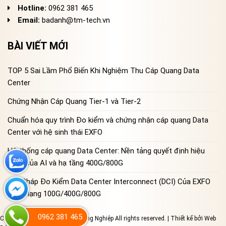
Hotline:
0962 381 465
Email:
badanh@tm-tech.vn
BÀI VIẾT MỚI
TOP 5 Sai Lầm Phổ Biến Khi Nghiệm Thu Cáp Quang Data
Center
Chứng Nhận Cáp Quang Tier-1 và Tier-2
Chuẩn hóa quy trình Đo kiểm và chứng nhận cáp quang Data
Center với hệ sinh thái EXFO
Hệ thống cáp quang Data Center: Nền tảng quyết định hiệu
năng của AI và hạ tầng 400G/800G
Giải Pháp Đo Kiểm Data Center Interconnect (DCI) Của EXFO
Cho Mạng 100G/400G/800G
0962 381 465
Copyright 2023 © Đo Lường Công Nghiệp All rights reserved. | Thiết kế bởi
Web