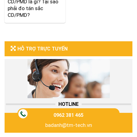
CD/PMD là gì? Tại sao
phải đo tán sắc
CD/PMD?
HỖ TRỢ TRỰC TUYẾN
HOTLINE
0962 381 465
badanh@tm-tech.vn