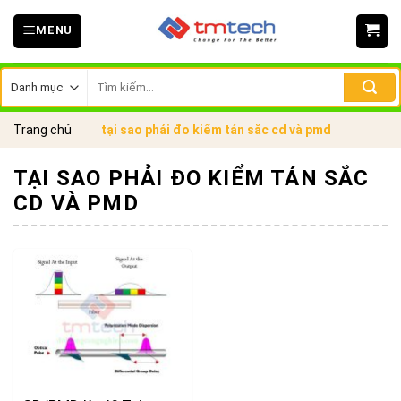
Skip
MENU
to
content
Tìm
kiếm:
Trang chủ
tại sao phải đo kiểm tán sắc cd và pmd
TẠI SAO PHẢI ĐO KIỂM TÁN SẮC
CD VÀ PMD