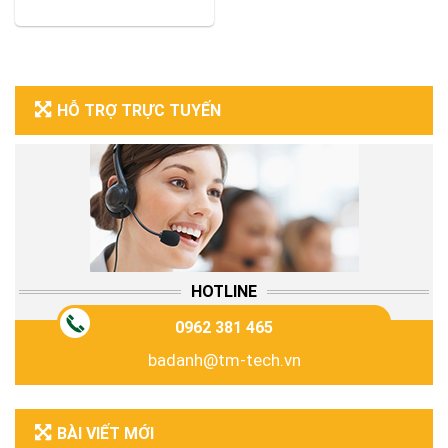
HỖ TRỢ TRỰC TUYẾN
HOTLINE
0962 381 465
badanh@tm-tech.vn
BÀI VIẾT MỚI