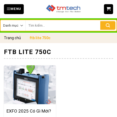
Skip
MENU
to
content
Tìm
kiếm:
Trang chủ
ftb lite 750c
FTB LITE 750C
EXFO 2025 Có Gì Mới?