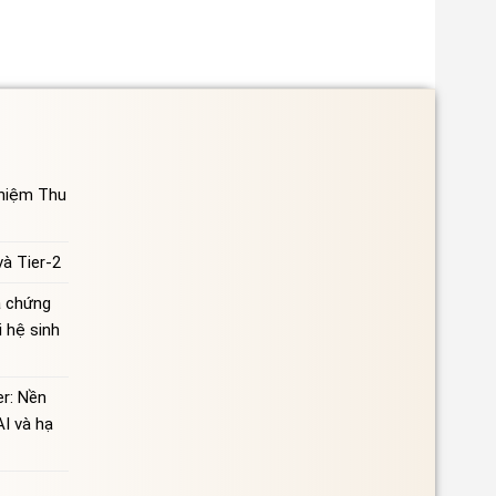
ghiệm Thu
à Tier-2
à chứng
 hệ sinh
r: Nền
AI và hạ