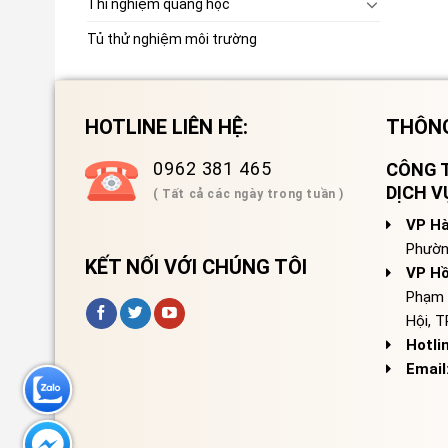
Thí nghiệm quang học
Tủ thử nghiệm môi trường
HOTLINE LIÊN HỆ:
THÔNG
0962 381 465
CÔNG T
DỊCH 
( Tất cả các ngày trong tuần )
VP Hà
Phườn
KẾT NỐI VỚI CHÚNG TÔI
VP Hồ
Phạm 
Hội, 
Hotli
Email