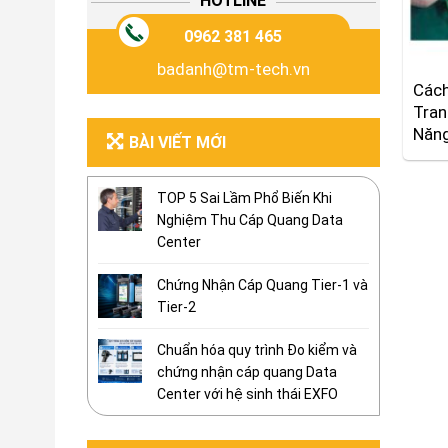
HOTLINE
0962 381 465
badanh@tm-tech.vn
Cách
Tran
Năn
BÀI VIẾT MỚI
TOP 5 Sai Lầm Phổ Biến Khi
Nghiệm Thu Cáp Quang Data
Center
Chứng Nhận Cáp Quang Tier-1 và
Tier-2
Chuẩn hóa quy trình Đo kiểm và
chứng nhận cáp quang Data
Center với hệ sinh thái EXFO