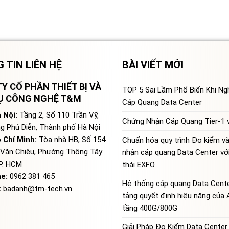
 TIN LIÊN HỆ
BÀI VIẾT MỚI
Y CỔ PHẦN THIẾT BỊ VÀ
TOP 5 Sai Lầm Phổ Biến Khi N
VỤ CÔNG NGHỆ T&M
Cáp Quang Data Center
 Nội:
Tầng 2, Số 110 Trần Vỹ,
Chứng Nhận Cáp Quang Tier-1 v
g Phú Diễn, Thành phố Hà Nội
 Chí Minh:
Tòa nhà HB, Số 154
Chuẩn hóa quy trình Đo kiểm v
Văn Chiêu, Phường Thông Tây
nhận cáp quang Data Center với
TP. HCM
thái EXFO
ne:
0962 381 465
Hệ thống cáp quang Data Cente
:
badanh@tm-tech.vn
tảng quyết định hiệu năng của 
tầng 400G/800G
Giải Pháp Đo Kiểm Data Center