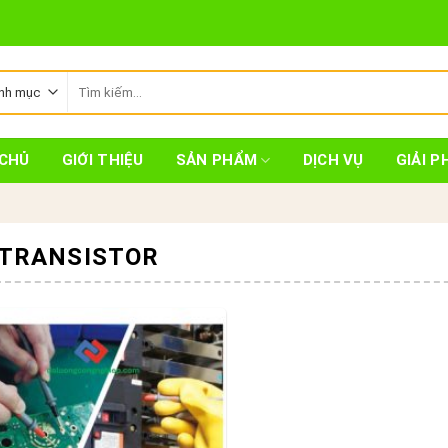
Tìm
kiếm:
CHỦ
GIỚI THIỆU
SẢN PHẨM
DỊCH VỤ
GIẢI P
 TRANSISTOR