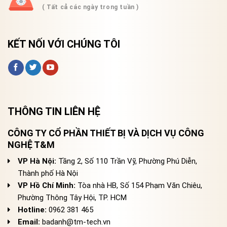
( Tất cả các ngày trong tuần )
KẾT NỐI VỚI CHÚNG TÔI
THÔNG TIN LIÊN HỆ
CÔNG TY CỔ PHẦN THIẾT BỊ VÀ DỊCH VỤ CÔNG
NGHỆ T&M
VP Hà Nội:
Tầng 2, Số 110 Trần Vỹ, Phường Phú Diễn,
Thành phố Hà Nội
VP Hồ Chí Minh:
Tòa nhà HB, Số 154 Phạm Văn Chiêu,
Phường Thông Tây Hội, TP. HCM
Hotline:
0962 381 465
Email:
badanh@tm-tech.vn