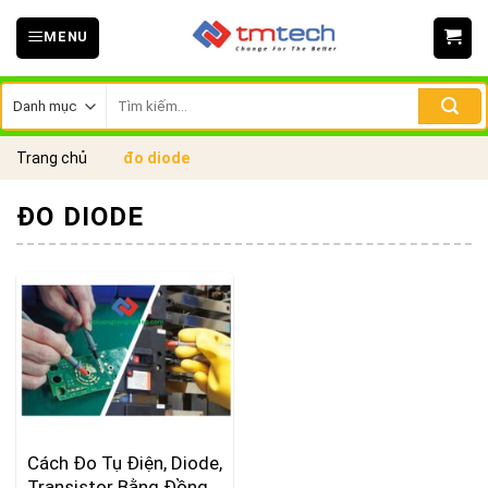
Skip
MENU
to
content
Tìm
kiếm:
Trang chủ
đo diode
ĐO DIODE
Cách Đo Tụ Điện, Diode,
Transistor Bằng Đồng