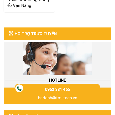
Hồ Vạn Năng
HỖ TRỢ TRỰC TUYẾN
HOTLINE
0962 381 465
badanh@tm-tech.vn