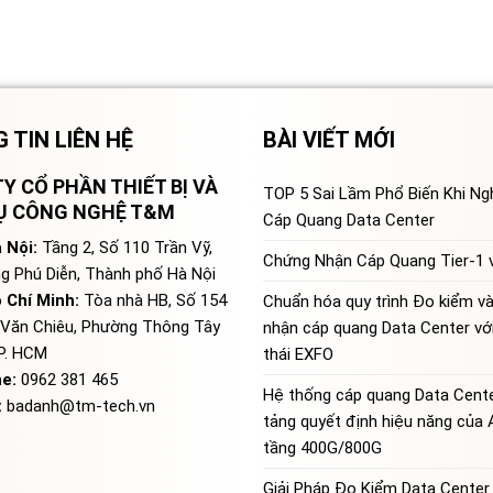
 TIN LIÊN HỆ
BÀI VIẾT MỚI
Y CỔ PHẦN THIẾT BỊ VÀ
TOP 5 Sai Lầm Phổ Biến Khi N
VỤ CÔNG NGHỆ T&M
Cáp Quang Data Center
 Nội:
Tầng 2, Số 110 Trần Vỹ,
Chứng Nhận Cáp Quang Tier-1 v
g Phú Diễn, Thành phố Hà Nội
 Chí Minh:
Tòa nhà HB, Số 154
Chuẩn hóa quy trình Đo kiểm v
Văn Chiêu, Phường Thông Tây
nhận cáp quang Data Center với
TP. HCM
thái EXFO
ne:
0962 381 465
Hệ thống cáp quang Data Cente
:
badanh@tm-tech.vn
tảng quyết định hiệu năng của 
tầng 400G/800G
Giải Pháp Đo Kiểm Data Center