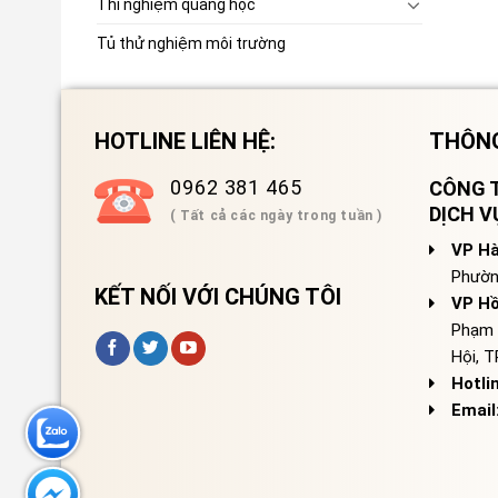
Thí nghiệm quang học
Tủ thử nghiệm môi trường
HOTLINE LIÊN HỆ:
THÔNG
0962 381 465
CÔNG T
DỊCH 
( Tất cả các ngày trong tuần )
VP Hà
Phườn
KẾT NỐI VỚI CHÚNG TÔI
VP Hồ
Phạm 
Hội, 
Hotli
Email