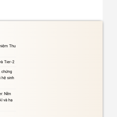
ghiệm Thu
à Tier-2
à chứng
 hệ sinh
r: Nền
AI và hạ