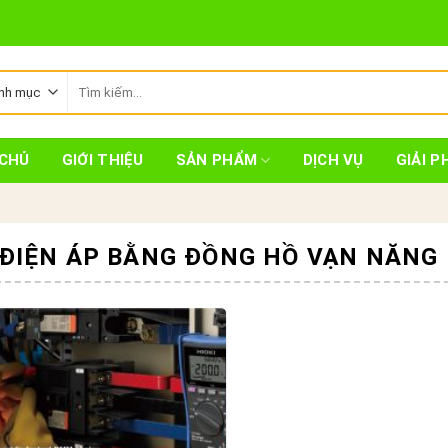
Tìm
kiếm:
CHỦ
GIỚI THIỆU
SẢN PHẨM
DỊCH VỤ
GIẢI P
 ĐIỆN ÁP BẰNG ĐỒNG HỒ VẠN NĂNG