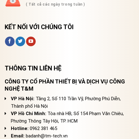
( Tất cả các ngày trong tuần )
KẾT NỐI VỚI CHÚNG TÔI
THÔNG TIN LIÊN HỆ
CÔNG TY CỔ PHẦN THIẾT BỊ VÀ DỊCH VỤ CÔNG
NGHỆ T&M
VP Hà Nội:
Tầng 2, Số 110 Trần Vỹ, Phường Phú Diễn,
Thành phố Hà Nội
VP Hồ Chí Minh:
Tòa nhà HB, Số 154 Phạm Văn Chiêu,
Phường Thông Tây Hội, TP. HCM
Hotline:
0962 381 465
Email:
badanh@tm-tech.vn