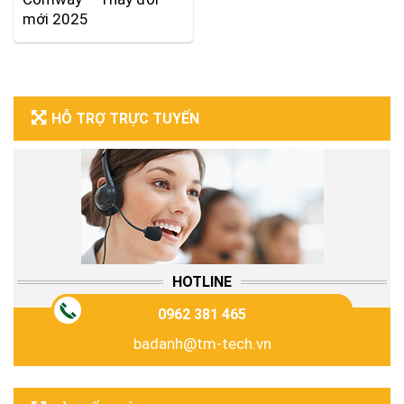
mới 2025
HỖ TRỢ TRỰC TUYẾN
HOTLINE
0962 381 465
badanh@tm-tech.vn