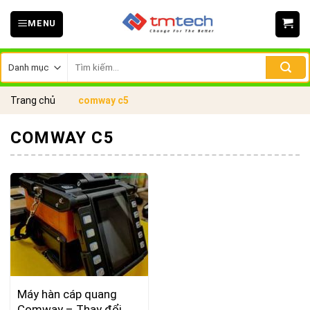
Skip
MENU
to
content
Tìm
kiếm:
Trang chủ
comway c5
COMWAY C5
Máy hàn cáp quang
Comway – Thay đổi