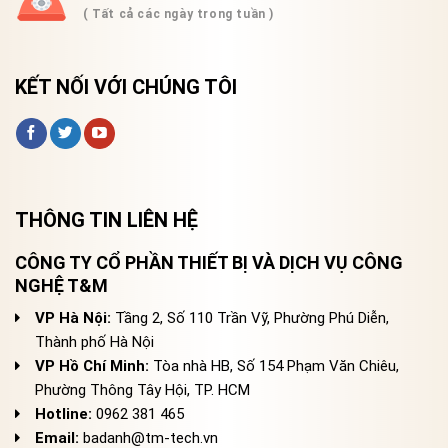
( Tất cả các ngày trong tuần )
KẾT NỐI VỚI CHÚNG TÔI
THÔNG TIN LIÊN HỆ
CÔNG TY CỔ PHẦN THIẾT BỊ VÀ DỊCH VỤ CÔNG
NGHỆ T&M
VP Hà Nội:
Tầng 2, Số 110 Trần Vỹ, Phường Phú Diễn,
Thành phố Hà Nội
VP Hồ Chí Minh:
Tòa nhà HB, Số 154 Phạm Văn Chiêu,
Phường Thông Tây Hội, TP. HCM
Hotline:
0962 381 465
Email:
badanh@tm-tech.vn