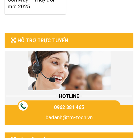
mới 2025
HỖ TRỢ TRỰC TUYẾN
HOTLINE
0962 381 465
badanh@tm-tech.vn