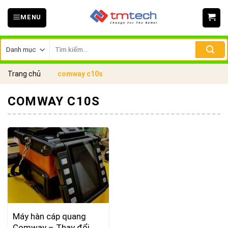
Skip
MENU
to
content
Tìm
kiếm:
Trang chủ
comway c10s
COMWAY C10S
Máy hàn cáp quang
Comway – Thay đổi