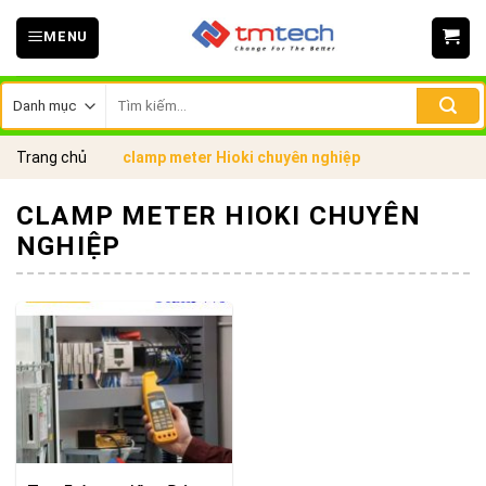
Skip
MENU
to
content
Tìm
kiếm:
Trang chủ
clamp meter Hioki chuyên nghiệp
CLAMP METER HIOKI CHUYÊN
NGHIỆP