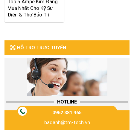
Top 5 Ampe Kìm Đáng
Mua Nhất Cho Kỹ Sư
Điện & Thợ Bảo Trì
HỖ TRỢ TRỰC TUYẾN
HOTLINE
0962 381 465
badanh@tm-tech.vn