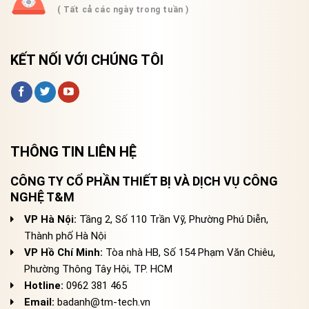
( Tất cả các ngày trong tuần )
KẾT NỐI VỚI CHÚNG TÔI
THÔNG TIN LIÊN HỆ
CÔNG TY CỔ PHẦN THIẾT BỊ VÀ DỊCH VỤ CÔNG
NGHỆ T&M
VP Hà Nội:
Tầng 2, Số 110 Trần Vỹ, Phường Phú Diễn,
Thành phố Hà Nội
VP Hồ Chí Minh:
Tòa nhà HB, Số 154 Phạm Văn Chiêu,
Phường Thông Tây Hội, TP. HCM
Hotline:
0962 381 465
Email:
badanh@tm-tech.vn