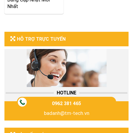
Nhất
HỖ TRỢ TRỰC TUYẾN
HOTLINE
0962 381 465
badanh@tm-tech.vn