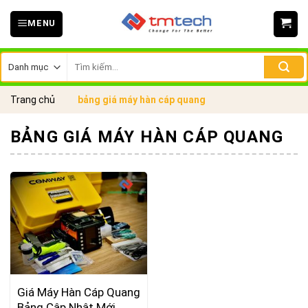
Skip
MENU
to
content
Tìm
kiếm:
Trang chủ
bảng giá máy hàn cáp quang
BẢNG GIÁ MÁY HÀN CÁP QUANG
Giá Máy Hàn Cáp Quang
Bảng Cập Nhật Mới