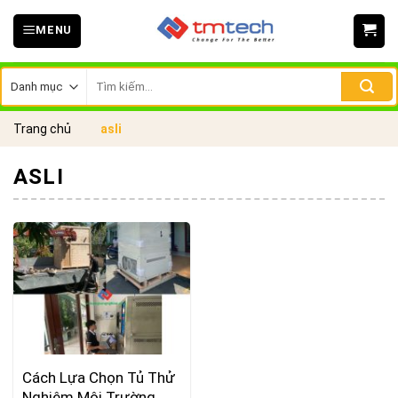
Skip
MENU
to
content
Tìm
kiếm:
Trang chủ
asli
ASLI
Cách Lựa Chọn Tủ Thử
Nghiệm Môi Trường