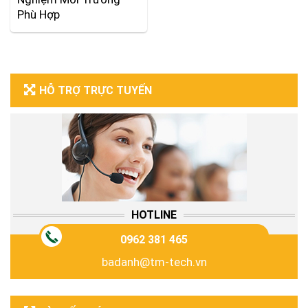
Phù Hợp
HỖ TRỢ TRỰC TUYẾN
HOTLINE
0962 381 465
badanh@tm-tech.vn