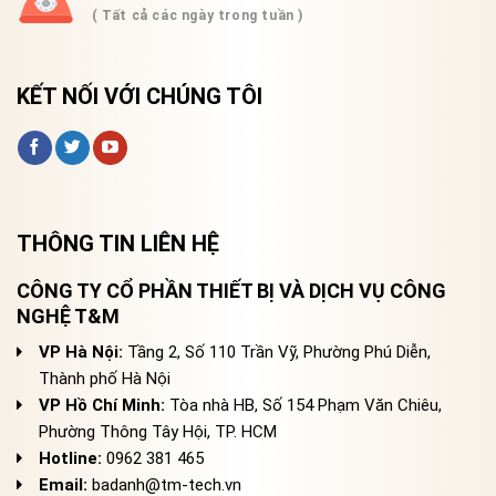
( Tất cả các ngày trong tuần )
KẾT NỐI VỚI CHÚNG TÔI
THÔNG TIN LIÊN HỆ
CÔNG TY CỔ PHẦN THIẾT BỊ VÀ DỊCH VỤ CÔNG
NGHỆ T&M
VP Hà Nội:
Tầng 2, Số 110 Trần Vỹ, Phường Phú Diễn,
Thành phố Hà Nội
VP Hồ Chí Minh:
Tòa nhà HB, Số 154 Phạm Văn Chiêu,
Phường Thông Tây Hội, TP. HCM
Hotline:
0962 381 465
Email:
badanh@tm-tech.vn