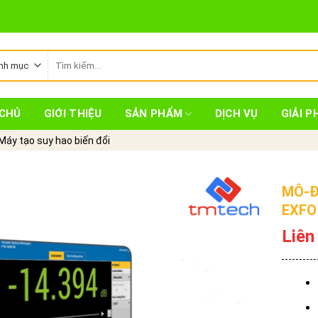
Tìm
kiếm:
CHỦ
GIỚI THIỆU
SẢN PHẨM
DỊCH VỤ
GIẢI P
Máy tạo suy hao biến đổi
MÔ-Đ
EXFO
Liên