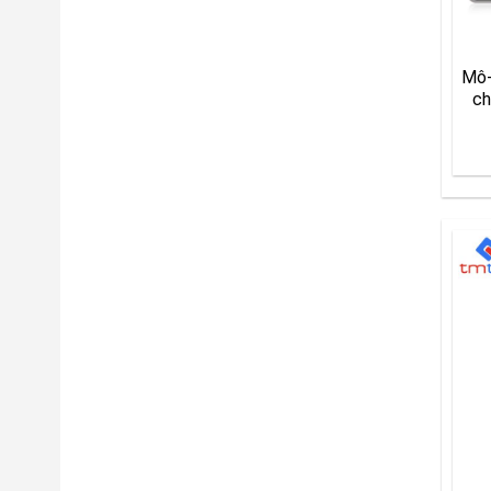
Mô-
ch