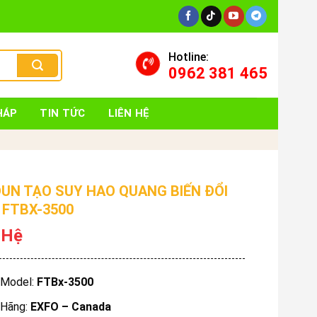
Hotline:
0962 381 465
HÁP
TIN TỨC
LIÊN HỆ
UN TẠO SUY HAO QUANG BIẾN ĐỔI
 FTBX-3500
 Hệ
Model:
FTBx-3500
Hãng:
EXFO – Canada