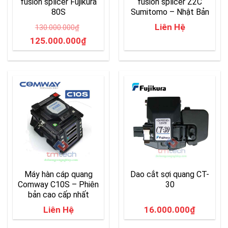
fusion splicer Fujikura
fusion splicer Z2C
80S
Sumitomo – Nhật Bản
Liên Hệ
130.000.000
₫
Original
Current
125.000.000
₫
price
price
was:
is:
130.000.000₫.
125.000.000₫.
Máy hàn cáp quang
Dao cắt sợi quang CT-
Comway C10S – Phiên
30
bản cao cấp nhất
Liên Hệ
16.000.000
₫