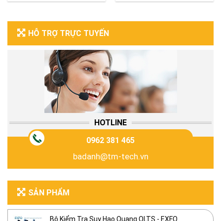
HỖ TRỢ TRỰC TUYẾN
HOTLINE
0962 381 465
badanh@tm-tech.vn
SẢN PHẨM
Bộ Kiểm Tra Suy Hao Quang OLTS - EXFO