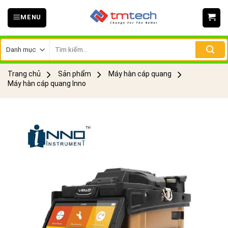
Skip
MENU
to
content
Tìm
kiếm:
Trang chủ
Sản phẩm
Máy hàn cáp quang
Máy hàn cáp quang Inno