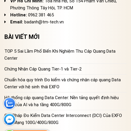
VP Hồ Chí Minh:
Tòa nhà HB, Số 154 Phạm Văn Chiêu,
Phường Thông Tây Hội, TP. HCM
Hotline:
0962 381 465
Email:
badanh@tm-tech.vn
BÀI VIẾT MỚI
TOP 5 Sai Lầm Phổ Biến Khi Nghiệm Thu Cáp Quang Data
Center
Chứng Nhận Cáp Quang Tier-1 và Tier-2
Chuẩn hóa quy trình Đo kiểm và chứng nhận cáp quang Data
Center với hệ sinh thái EXFO
Hệ thống cáp quang Data Center: Nền tảng quyết định hiệu
năng của AI và hạ tầng 400G/800G
Giải Pháp Đo Kiểm Data Center Interconnect (DCI) Của EXFO
Cho Mạng 100G/400G/800G