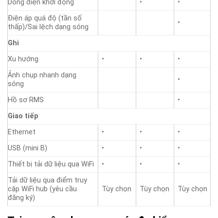
Dòng điện khởi động
•
•
Điện áp quá độ (tần số
•
thấp)/Sai lệch dạng sóng
Ghi
Xu hướng
•
•
•
Ảnh chụp nhanh dạng
•
sóng
Hồ sơ RMS
•
Giao tiếp
Ethernet
•
•
•
USB (mini B)
•
•
•
Thiết bị tải dữ liệu qua WiFi
•
•
•
Tải dữ liệu qua điểm truy
cập WiFi hub (yêu cầu
Tùy chọn
Tùy chọn
Tùy chọn
đăng ký)