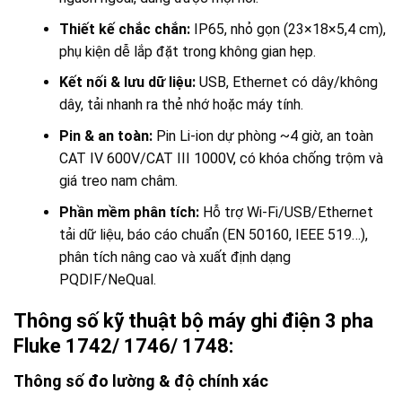
Thiết kế chắc chắn:
IP65, nhỏ gọn (23×18×5,4 cm),
phụ kiện dễ lắp đặt trong không gian hẹp.
Kết nối & lưu dữ liệu:
USB, Ethernet có dây/không
dây, tải nhanh ra thẻ nhớ hoặc máy tính.
Pin & an toàn:
Pin Li-ion dự phòng ~4 giờ, an toàn
CAT IV 600V/CAT III 1000V, có khóa chống trộm và
giá treo nam châm.
Phần mềm phân tích:
Hỗ trợ Wi-Fi/USB/Ethernet
tải dữ liệu, báo cáo chuẩn (EN 50160, IEEE 519…),
phân tích nâng cao và xuất định dạng
PQDIF/NeQual.
Thông số kỹ thuật bộ máy ghi điện 3 pha
Fluke 1742/ 1746/ 1748:
Thông số đo lường & độ chính xác