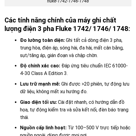
fluke-1742-1746-1748
Các tính năng chính của máy ghi chất
lượng điện 3 pha Fluke 1742/ 1746/ 1748:
Đo lường toàn diện:
Ghi tất cả dòng điện 3 pha,
trung hòa, điện áp, sóng hài, đa hài, mất cân bằng,
sụt/tăng áp, gián đoạn và chập chờn.
Độ chính xác cao:
Đáp ứng tiêu chuẩn IEC 61000-
4-30 Class A Edition 3.
Lưu trữ mạnh mẽ:
Ghi được >20 phiên, tự động lưu
dữ liệu, không mất xu hướng đo.
Giao diện tối ưu:
Cài đặt nhanh, có hướng dẫn đồ
họa, tự động kiểm tra và sửa kết nối, đèn báo trạng
thái.
Nguồn cấp linh hoạt:
Từ 100–500 V trực tiếp hoặc
nguồn ngoài, dùng được mọi nơi.