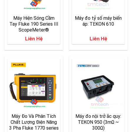
Máy Hiện Sóng Cầm
Máy đo tỷ số máy biến
Tay Fluke 190 Series III
áp: TEKON 610
ScopeMeter®
Liên Hệ
Liên Hệ
Máy Đo Và Phân Tích
Máy đo nội trở ắc quy:
Chất Lượng Điện Năng
TEKON 950 (3mΩ ~
3 Pha Fluke 1770 series
300Ω)