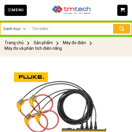
Skip
MENU
to
content
Tìm
kiếm:
Trang chủ
Sản phẩm
Máy đo điện
Máy đo và phân tích điện năng