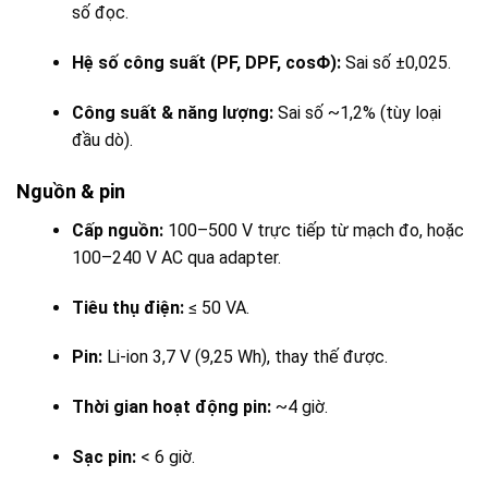
số đọc.
Hệ số công suất (PF, DPF, cosΦ):
Sai số ±0,025.
Công suất & năng lượng:
Sai số ~1,2% (tùy loại
đầu dò).
Nguồn & pin
Cấp nguồn:
100–500 V trực tiếp từ mạch đo, hoặc
100–240 V AC qua adapter.
Tiêu thụ điện:
≤ 50 VA.
Pin:
Li-ion 3,7 V (9,25 Wh), thay thế được.
Thời gian hoạt động pin:
~4 giờ.
Sạc pin:
< 6 giờ.