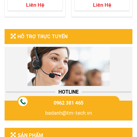
Liên Hệ
Liên Hệ
HỖ TRỢ TRỰC TUYẾN
HOTLINE
0962 381 465
badanh@tm-tech.vn
SẢN PHẨM