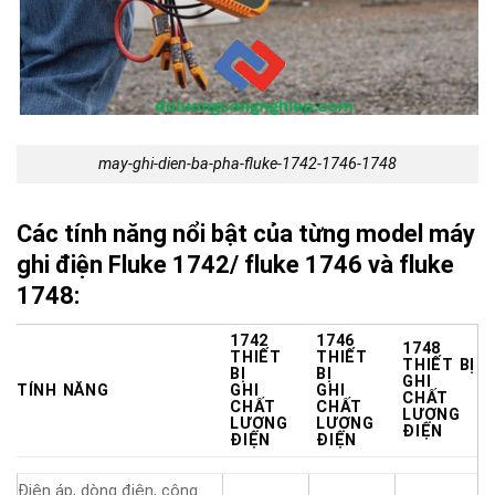
may-ghi-dien-ba-pha-fluke-1742-1746-1748
Các tính năng nổi bật của từng model máy
ghi điện Fluke 1742/ fluke 1746 và fluke
1748:
1742
1746
1748
THIẾT
THIẾT
THIẾT BỊ
BỊ
BỊ
GHI
TÍNH NĂNG
GHI
GHI
CHẤT
CHẤT
CHẤT
LƯỢNG
LƯỢNG
LƯỢNG
ĐIỆN
ĐIỆN
ĐIỆN
Điện áp, dòng điện, công