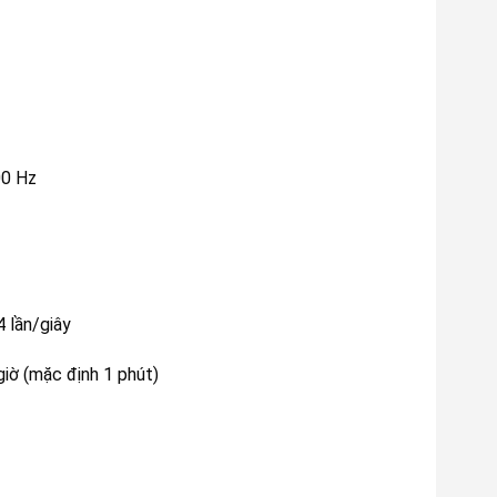
00 Hz
 lần/giây
giờ (mặc định 1 phút)