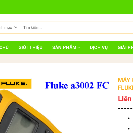
Tìm
kiếm:
CHỦ
GIỚI THIỆU
SẢN PHẨM
DỊCH VỤ
GIẢI P
MÁY 
FLUK
Liên