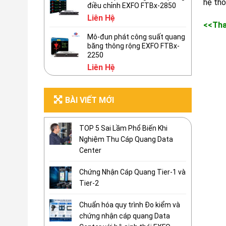
hệ thố
điều chỉnh EXFO FTBx-2850
Liên Hệ
<<Th
Mô-đun phát công suất quang
băng thông rộng EXFO FTBx-
2250
Liên Hệ
BÀI VIẾT MỚI
TOP 5 Sai Lầm Phổ Biến Khi
Nghiệm Thu Cáp Quang Data
Center
Chứng Nhận Cáp Quang Tier-1 và
Tier-2
Chuẩn hóa quy trình Đo kiểm và
chứng nhận cáp quang Data