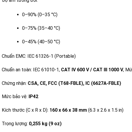
Độ ẩm tương đối:
0–90% (0–35 °C)
0–75% (35–40 °C)
0–45% (40–50 °C)
Chuẩn EMC: IEC 61326-1 (Portable)
Chuẩn an toàn: IEC 61010-1,
CAT IV 600 V / CAT III 1000 V
, Mứ
Chứng nhận:
CSA, CE, FCC (T68-FBLE), IC (6627A-FBLE)
Mức bảo vệ:
IP42
Kích thước (C x R x D):
160 x 66 x 38 mm
(6.3 x 2.6 x 1.5 in)
Trọng lượng:
0,255 kg (9 oz)