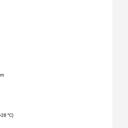
 m
>28 °C)