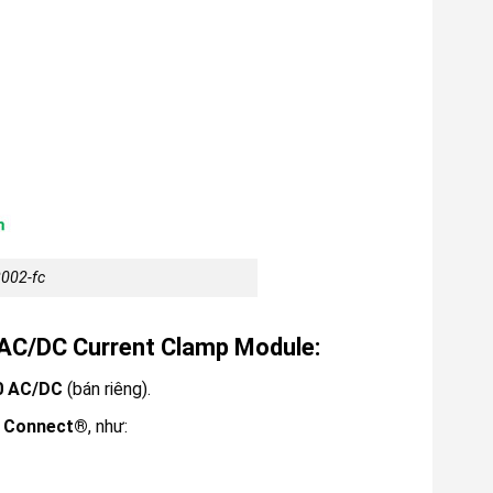
3002-fc
 AC/DC Current Clamp Module:
0 AC/DC
(bán riêng).
e Connect®
, như: