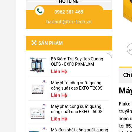
HOTLINE
0962 381 465
badanh@tm-tech.vn
SẢN PHẨM
Bộ Kiểm Tra Suy Hao Quang
OLTS - EXFO PXM/LXM
Liên Hệ
Chi
Máy phát công suất quang
công suất cao EXFO T200S
Máy
Liên Hệ
Fluke
Máy phát công suất quang
truyền
công suất cao EXFO T500S
hoặc 
Liên Hệ
tới
65
Mô-đun phát công suất quang