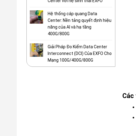
Center với hệ sinh thái EXFO
Hệ thống cáp quang Data
Center: Nền tảng quyết định hiệu
năng của AI và hạ tầng
400G/800G
Giải Pháp Đo Kiểm Data Center
Interconnect (DCI) Của EXFO Cho
Mạng 100G/400G/800G
Các 