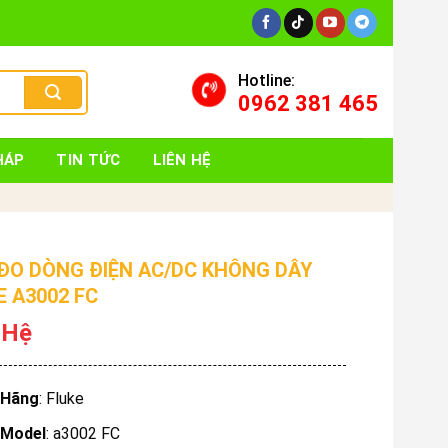
Hotline:
0962 381 465
HÁP
TIN TỨC
LIÊN HỆ
ĐO DÒNG ĐIỆN AC/DC KHÔNG DÂY
E A3002 FC
 Hệ
Hãng
: Fluke
Model
: a3002 FC