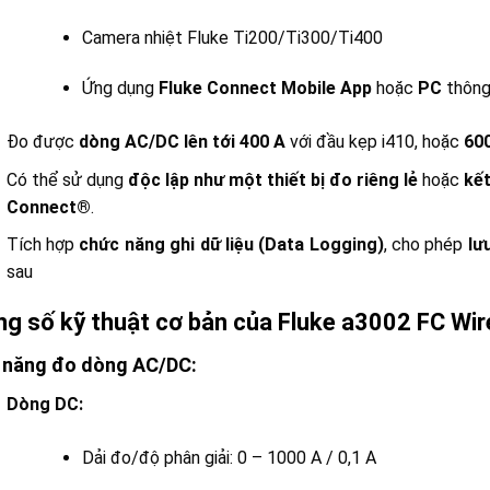
Camera nhiệt Fluke Ti200/Ti300/Ti400
Ứng dụng
Fluke Connect Mobile App
hoặc
PC
thông
Đo được
dòng AC/DC lên tới 400 A
với đầu kẹp i410, hoặc
600
Có thể sử dụng
độc lập như một thiết bị đo riêng lẻ
hoặc
kết
Connect®
.
Tích hợp
chức năng ghi dữ liệu (Data Logging)
, cho phép
lư
sau
g số kỹ thuật cơ bản của Fluke a3002 FC Wi
 năng đo dòng AC/DC:
Dòng DC:
Dải đo/độ phân giải: 0 – 1000 A / 0,1 A