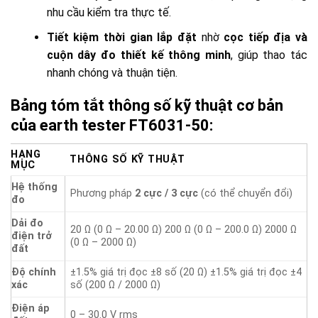
nhu cầu kiểm tra thực tế.
Tiết kiệm thời gian lắp đặt
nhờ
cọc tiếp địa và
cuộn dây đo thiết kế thông minh
, giúp thao tác
nhanh chóng và thuận tiện.
Bảng tóm tắt thông số kỹ thuật cơ bản
của earth tester FT6031-50:
HẠNG
THÔNG SỐ KỸ THUẬT
MỤC
Hệ thống
Phương pháp
2 cực / 3 cực
(có thể chuyển đổi)
đo
Dải đo
20 Ω (0 Ω – 20.00 Ω) 200 Ω (0 Ω – 200.0 Ω) 2000 Ω
điện trở
(0 Ω – 2000 Ω)
đất
Độ chính
±1.5% giá trị đọc ±8 số (20 Ω) ±1.5% giá trị đọc ±4
xác
số (200 Ω / 2000 Ω)
Điện áp
0 – 30.0 V rms