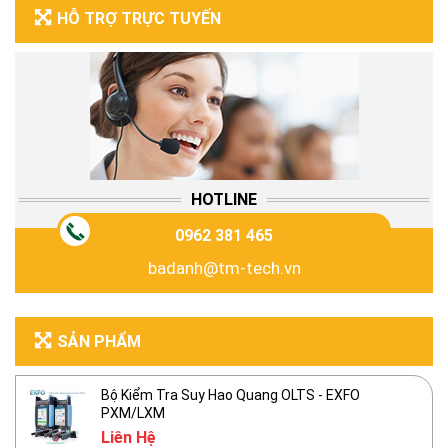
HỖ TRỢ TRỰC TUYẾN
HOTLINE
0962 381 465
badanh@tm-tech.vn
SẢN PHẨM
Bộ Kiểm Tra Suy Hao Quang OLTS - EXFO
PXM/LXM
Liên Hệ