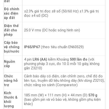
đất
Độ chính
±2.3% giá trị đọc ±8 số (50/60 Hz) ±1.3% giá trị
xác điện
đọc ±4 số (DC)
áp đất
Điện thế
đất cho
25.0 V rms (DC hoặc sóng hình sin)
phép
Cấp bảo
vệ chống
IP65/IP67
(theo tiêu chuẩn EN60529)
bụi/nước
4 pin
LR6 (AA)
kiềm Khoảng
500 lần đo
(với
Nguồn
phương pháp 3 cực, đo 10 Ω mỗi 10 giây, không
cấp
gắn Z3210)
Chức
Cảnh báo dây có điện, cân chỉnh zero, chế độ đo
năng hỗ
liên tục, truyền dữ liệu không dây
(khi dùng Z3210)
,
trợ
chức năng so sánh (Comparator)
Kích
185 mm (W) × 111 mm (H) × 44 mm (D)
570 g
thước &
(bao gồm pin và vỏ bảo vệ, không gồm phụ kiện
khối
khác)
lượng