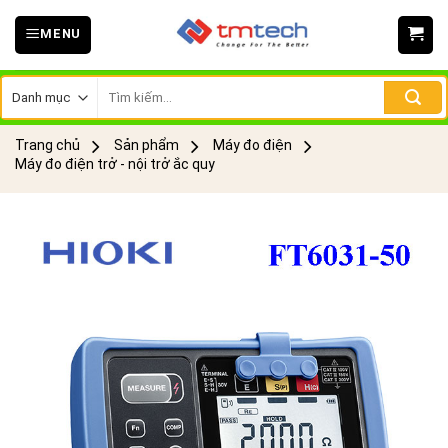
Skip
MENU
to
content
Tìm
kiếm:
Trang chủ
Sản phẩm
Máy đo điện
Máy đo điện trở - nội trở ắc quy