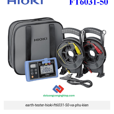
earth-tester-hioki-ft6031-50-va-phu-kien