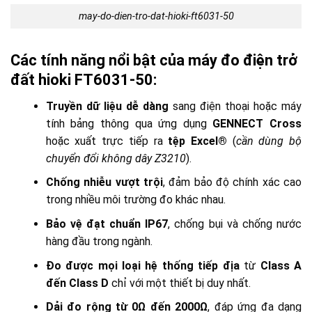
may-do-dien-tro-dat-hioki-ft6031-50
Các tính năng nổi bật của máy đo điện trở
đất hioki FT6031-50:
Truyền dữ liệu dễ dàng
sang điện thoại hoặc máy
tính bảng thông qua ứng dụng
GENNECT Cross
hoặc xuất trực tiếp ra
tệp Excel®
(
cần dùng bộ
chuyển đổi không dây Z3210
).
Chống nhiễu vượt trội
, đảm bảo độ chính xác cao
trong nhiều môi trường đo khác nhau.
Bảo vệ đạt chuẩn IP67
, chống bụi và chống nước
hàng đầu trong ngành.
Đo được mọi loại hệ thống tiếp địa
từ
Class A
đến Class D
chỉ với một thiết bị duy nhất.
Dải đo rộng từ 0Ω đến 2000Ω
, đáp ứng đa dạng