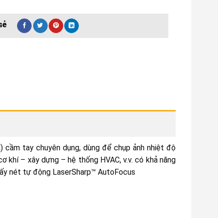
a) cầm tay chuyên dụng, dùng để chụp ảnh nhiệt độ
 cơ khí – xây dựng – hệ thống HVAC, v.v. có khả năng
g lấy nét tự động LaserSharp™ AutoFocus