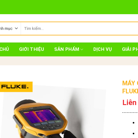
Tìm
kiếm:
CHỦ
GIỚI THIỆU
SẢN PHẨM
DỊCH VỤ
GIẢI P
MÁY 
FLUK
Liên