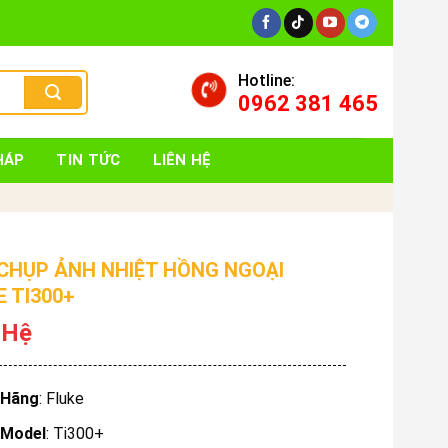
Hotline:
0962 381 465
HÁP
TIN TỨC
LIÊN HỆ
CHỤP ẢNH NHIỆT HỒNG NGOẠI
E TI300+
 Hệ
Hãng
: Fluke
Model
: Ti300+