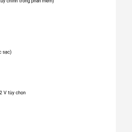
 (tùy chỉnh trong phần mềm)
c sạc)
2 V tùy chọn