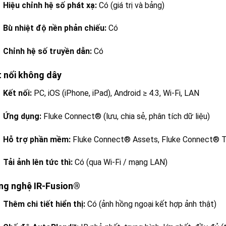
Hiệu chỉnh hệ số phát xạ:
Có (giá trị và bảng)
Bù nhiệt độ nền phản chiếu:
Có
Chỉnh hệ số truyền dẫn:
Có
t nối không dây
Kết nối:
PC, iOS (iPhone, iPad), Android ≥ 4.3, Wi-Fi, LAN
Ứng dụng:
Fluke Connect® (lưu, chia sẻ, phân tích dữ liệu)
Hỗ trợ phần mềm:
Fluke Connect® Assets, Fluke Connect® T
Tải ảnh lên tức thì:
Có (qua Wi-Fi / mạng LAN)
ng nghệ IR-Fusion®
Thêm chi tiết hiển thị:
Có (ảnh hồng ngoại kết hợp ảnh thật)