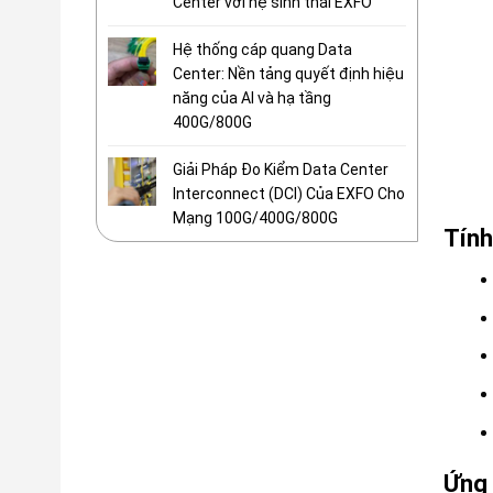
Center với hệ sinh thái EXFO
Hệ thống cáp quang Data
Center: Nền tảng quyết định hiệu
năng của AI và hạ tầng
400G/800G
Giải Pháp Đo Kiểm Data Center
Interconnect (DCI) Của EXFO Cho
Mạng 100G/400G/800G
Tính
Ứng 