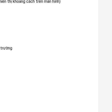
iển thị khoảng cách trên màn hình)
 trường