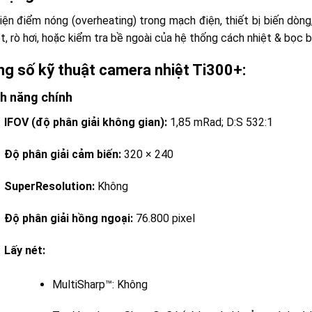
iện điểm nóng (overheating) trong mạch điện, thiết bị biến dòng
ệt, rò hơi, hoặc kiểm tra bề ngoài của hệ thống cách nhiệt & bọc 
g số kỹ thuật camera nhiệt Ti300+:
nh năng chính
IFOV (độ phân giải không gian):
1,85 mRad; D:S 532:1
Độ phân giải cảm biến:
320 × 240
SuperResolution:
Không
Độ phân giải hồng ngoại:
76.800 pixel
Lấy nét:
MultiSharp™: Không