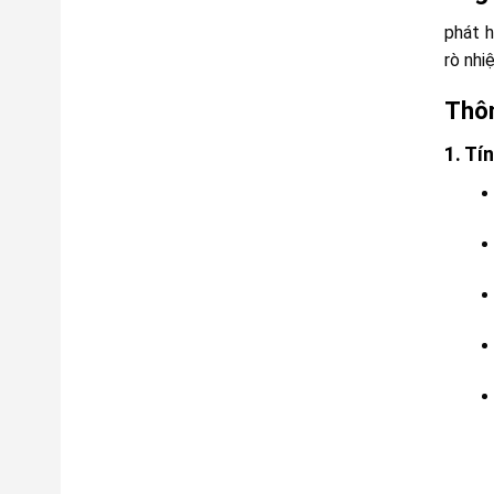
phát h
rò nhi
Thôn
1. Tí