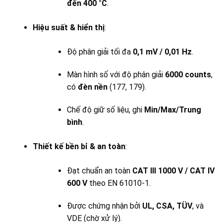
đến 400 °C
.
Hiệu suất & hiển thị
:
Độ phân giải tối đa
0,1 mV / 0,01 Hz
.
Màn hình số với độ phân giải
6000 counts
,
có
đèn nền
(177, 179).
Chế độ giữ số liệu, ghi
Min/Max/Trung
bình
.
Thiết kế bền bỉ & an toàn
:
Đạt chuẩn an toàn
CAT III 1000 V / CAT IV
600 V
theo EN 61010-1.
Được chứng nhận bởi
UL, CSA, TÜV
, và
VDE (chờ xử lý).