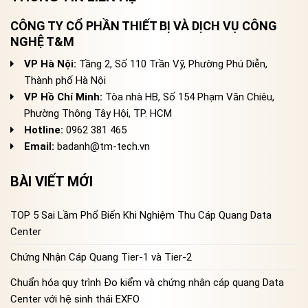
CÔNG TY CỔ PHẦN THIẾT BỊ VÀ DỊCH VỤ CÔNG
NGHỆ T&M
VP Hà Nội:
Tầng 2, Số 110 Trần Vỹ, Phường Phú Diễn,
Thành phố Hà Nội
VP Hồ Chí Minh:
Tòa nhà HB, Số 154 Phạm Văn Chiêu,
Phường Thông Tây Hội, TP. HCM
Hotline:
0962 381 465
Email:
badanh@tm-tech.vn
BÀI VIẾT MỚI
TOP 5 Sai Lầm Phổ Biến Khi Nghiệm Thu Cáp Quang Data
Center
Chứng Nhận Cáp Quang Tier-1 và Tier-2
Chuẩn hóa quy trình Đo kiểm và chứng nhận cáp quang Data
Center với hệ sinh thái EXFO