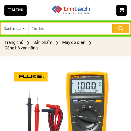
Skip
MENU
to
content
Tìm
kiếm:
Trang chủ
Sản phẩm
Máy đo điện
Đồng hồ vạn năng