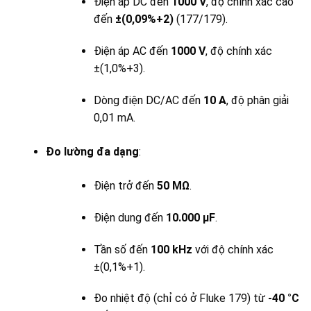
Điện áp DC đến
1000 V
, độ chính xác cao
đến
±(0,09%+2)
(177/179).
Điện áp AC đến
1000 V
, độ chính xác
±(1,0%+3).
Dòng điện DC/AC đến
10 A
, độ phân giải
0,01 mA.
Đo lường đa dạng
:
Điện trở đến
50 MΩ
.
Điện dung đến
10.000 µF
.
Tần số đến
100 kHz
với độ chính xác
±(0,1%+1).
Đo nhiệt độ (chỉ có ở Fluke 179) từ
-40 °C