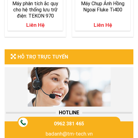
Máy phân tích ắc quy
Máy Chụp Ảnh Hồng
cho hệ thống lưu trữ
Ngoại Fluke Ti400
điện: TEKON 970
Liên Hệ
Liên Hệ
HỖ TRỢ TRỰC TUYẾN
HOTLINE
0962 381 465
badanh@tm-tech.vn