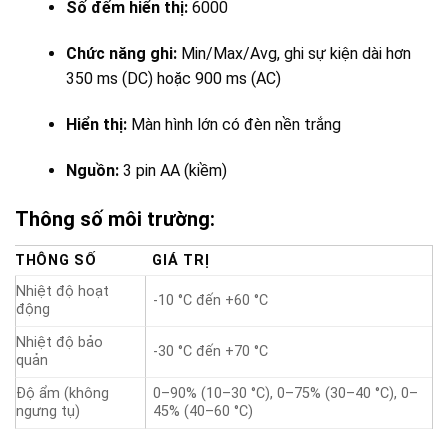
Số đếm hiển thị:
6000
Chức năng ghi:
Min/Max/Avg, ghi sự kiện dài hơn
350 ms (DC) hoặc 900 ms (AC)
Hiển thị:
Màn hình lớn có đèn nền trắng
Nguồn:
3 pin AA (kiềm)
Thông số môi trường:
THÔNG SỐ
GIÁ TRỊ
Nhiệt độ hoạt
-10 °C đến +60 °C
động
Nhiệt độ bảo
-30 °C đến +70 °C
quản
Độ ẩm (không
0–90% (10–30 °C), 0–75% (30–40 °C), 0–
ngưng tụ)
45% (40–60 °C)