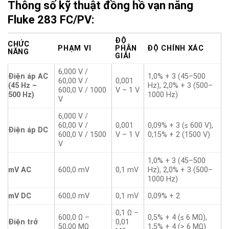
Thông số kỹ thuật đồng hồ vạn năng
Fluke 283 FC/PV:
ĐỘ
CHỨC
PHẠM VI
PHÂN
ĐỘ CHÍNH XÁC
NĂNG
GIẢI
6,000 V /
Điện áp AC
1,0% + 3 (45–500
60,00 V /
0,001
(45 Hz –
Hz), 2,0% + 3 (500–
600,0 V / 1000
V – 1 V
500 Hz)
1000 Hz)
V
6,000 V /
60,00 V /
0,001
0,09% + 3 (≤ 600 V),
Điện áp DC
600,0 V / 1500
V – 1 V
0,15% + 2 (1500 V)
V
1,0% + 3 (45–500
mV AC
600,0 mV
0,1 mV
Hz), 2,0% + 3 (500–
1000 Hz)
mV DC
600,0 mV
0,1 mV
0,09% + 2
0,1 Ω –
600,0 Ω –
0,5% + 4 (≤ 6 MΩ),
Điện trở
0,01
50,00 MΩ
1,5% + 4 (> 6 MΩ)