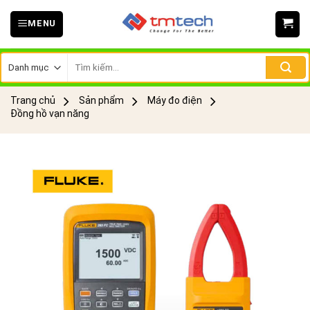
Skip
MENU
to
content
Tìm
kiếm:
Trang chủ
Sản phẩm
Máy đo điện
Đồng hồ vạn năng