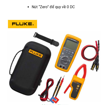
Nút “Zero” để quy về 0 DC