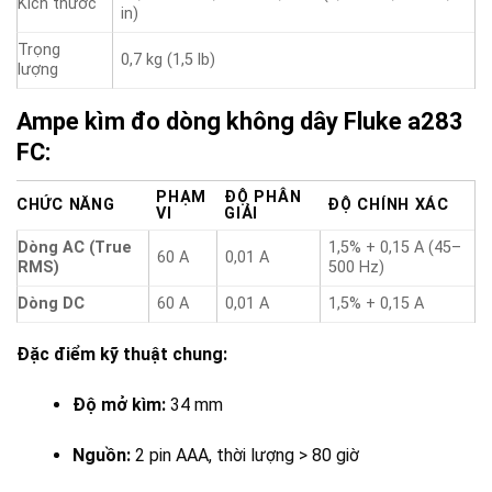
Kích thước
in)
Trọng
0,7 kg (1,5 lb)
lượng
Ampe kìm đo dòng không dây Fluke a283
FC:
PHẠM
ĐỘ PHÂN
CHỨC NĂNG
ĐỘ CHÍNH XÁC
VI
GIẢI
Dòng AC (True
1,5% + 0,15 A (45–
60 A
0,01 A
RMS)
500 Hz)
Dòng DC
60 A
0,01 A
1,5% + 0,15 A
Đặc điểm kỹ thuật chung:
Độ mở kìm:
34 mm
Nguồn:
2 pin AAA, thời lượng > 80 giờ