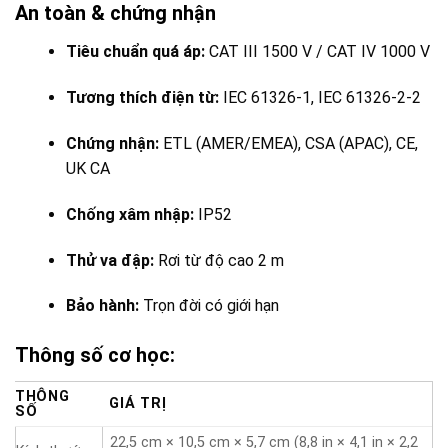
An toàn & chứng nhận
Tiêu chuẩn quá áp:
CAT III 1500 V / CAT IV 1000 V
Tương thích điện từ:
IEC 61326-1, IEC 61326-2-2
Chứng nhận:
ETL (AMER/EMEA), CSA (APAC), CE,
UK CA
Chống xâm nhập:
IP52
Thử va đập:
Rơi từ độ cao 2 m
Bảo hành:
Trọn đời có giới hạn
Thông số cơ học:
THÔNG
GIÁ TRỊ
SỐ
22,5 cm × 10,5 cm × 5,7 cm (8,8 in × 4,1 in × 2,2