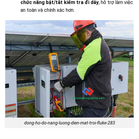
chức năng bật/tắt kiểm tra đi dây
, hỗ trợ làm việc
an toàn và chính xác hơn.
dong-ho-do-nang-luong-dien-mat-troi-fluke-283