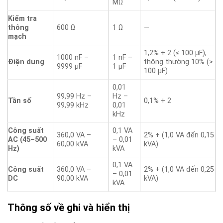
MΩ
Kiểm tra
thông
600 Ω
1 Ω
—
mạch
1,2% + 2 (≤ 100 μF),
1000 nF –
1 nF –
Điện dung
thông thường 10% (>
9999 μF
1 μF
100 μF)
0,01
99,99 Hz –
Hz –
Tần số
0,1% + 2
99,99 kHz
0,01
kHz
Công suất
0,1 VA
360,0 VA –
2% + (1,0 VA đến 0,15
AC (45–500
– 0,01
60,00 kVA
kVA)
Hz)
kVA
0,1 VA
Công suất
360,0 VA –
2% + (1,0 VA đến 0,25
– 0,01
DC
90,00 kVA
kVA)
kVA
Thông số về ghi và hiển thị