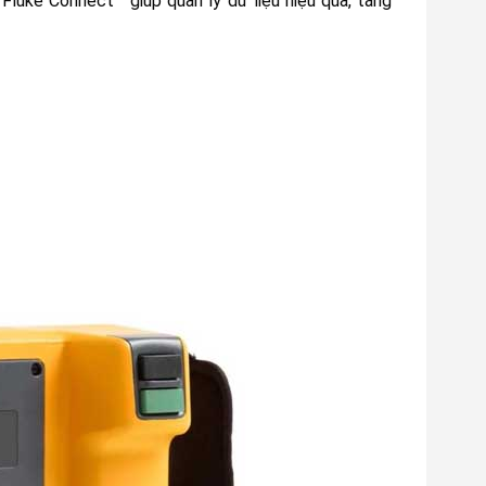
 Fluke Connect™ giúp quản lý dữ liệu hiệu quả, tăng