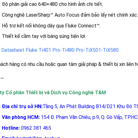
Độ phân giải cao 640×480 cho hình ảnh chi tiết.
Công nghệ LaserSharp™ Auto Focus đảm bảo lấy nét chính xác.
Hỗ trợ kết nối không dây qua Fluke Connect™.
Thiết kế cầm tay với báng súng tiện lợi.
:
Datasheet Fluke Ti401 Pro-Ti480 Pro-TiX501-TiX580
ách hàng có nhu cầu hoặc quan tâm giải pháp & thiết bị xin liên h
—–
ty Cổ phần Thiết bị và Dịch vụ Công nghệ T&M
Địa chỉ trụ sở HN:
Tầng 5, An Phát Building B14/D21 Khu Đô Thị
Văn phòng HCM:
154 Đ. Phạm Văn Chiêu, p.9, Q. Gò Vấp, TP.H
Hotline:
0962 381 465