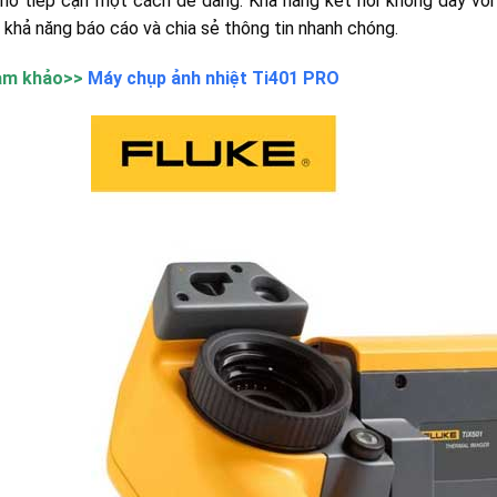
 khó tiếp cận một cách dễ dàng. Khả năng kết nối không dây với
khả năng báo cáo và chia sẻ thông tin nhanh chóng.
am khảo>>
Máy chụp ảnh nhiệt Ti401 PRO