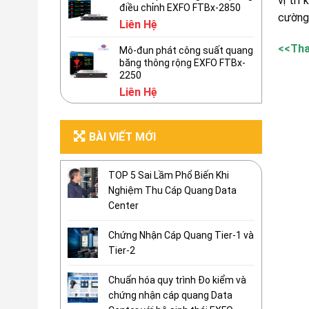
vị trí
điều chỉnh EXFO FTBx-2850
cường 
Liên Hệ
<<Th
Mô-đun phát công suất quang
băng thông rộng EXFO FTBx-
2250
Liên Hệ
BÀI VIẾT MỚI
TOP 5 Sai Lầm Phổ Biến Khi
Nghiệm Thu Cáp Quang Data
Center
Chứng Nhận Cáp Quang Tier-1 và
Tier-2
Chuẩn hóa quy trình Đo kiểm và
chứng nhận cáp quang Data