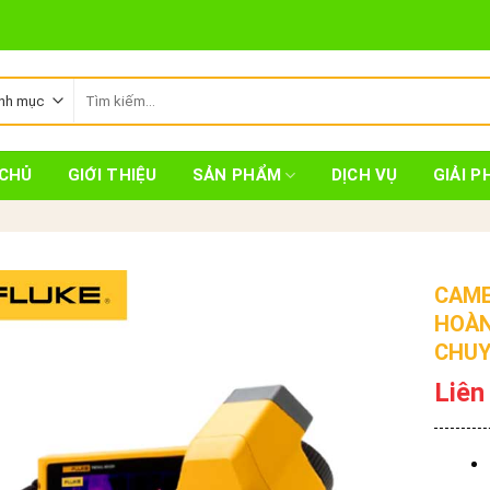
Tìm
kiếm:
CHỦ
GIỚI THIỆU
SẢN PHẨM
DỊCH VỤ
GIẢI P
CAME
HOÀN
CHUY
Liên