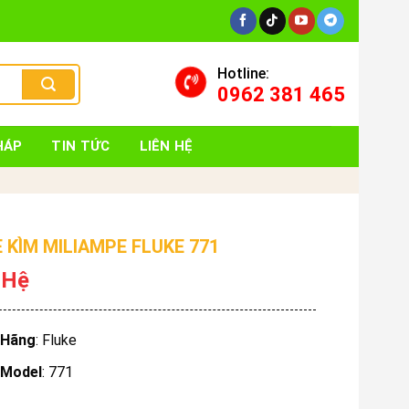
Hotline:
0962 381 465
HÁP
TIN TỨC
LIÊN HỆ
 KÌM MILIAMPE FLUKE 771
 Hệ
Hãng
: Fluke
Model
: 771