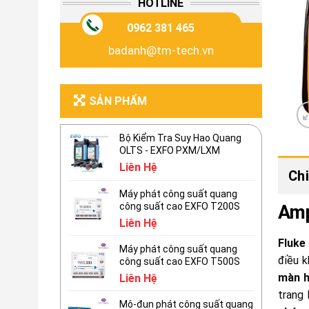
HOTLINE
0962 381 465
badanh@tm-tech.vn
SẢN PHẨM
Bộ Kiểm Tra Suy Hao Quang
OLTS - EXFO PXM/LXM
Liên Hệ
Chi
Máy phát công suất quang
công suất cao EXFO T200S
Amp
Liên Hệ
Fluke
Máy phát công suất quang
điều k
công suất cao EXFO T500S
màn h
Liên Hệ
trang
Mô-đun phát công suất quang