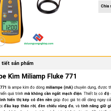
 tiết sản phẩm
e Kìm Miliamp Fluke 771
 771
là ampe kìm đo dòng
miliampe (mA)
chuyên dụng, được th
hiển quá trình
mà không cần ngắt mạch điện
. Thiết bị có
độ 
ình hiển thị kép có đèn nền
giúp đọc giá trị dễ dàng ngay c
 bị
đầu kẹp tháo rời
,
đèn chiếu vùng đo
, và
tính năng giữ gi