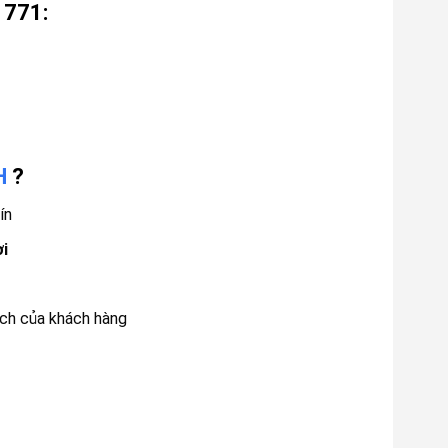
 771:
H
?
ín
ơi
ách của khách hàng