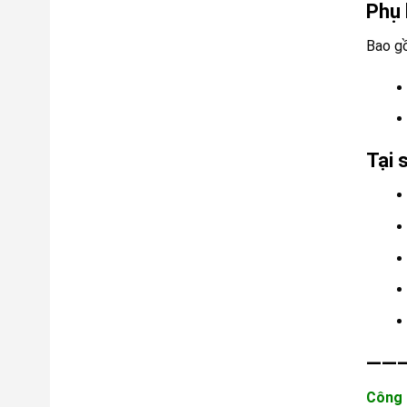
Phụ 
Bao g
Tại 
——
Công 