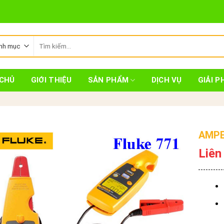
Tìm
kiếm:
CHỦ
GIỚI THIỆU
SẢN PHẨM
DỊCH VỤ
GIẢI P
AMPE
Liên