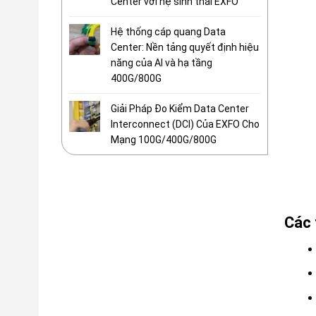
Center với hệ sinh thái EXFO
Hệ thống cáp quang Data
Center: Nền tảng quyết định hiệu
năng của AI và hạ tầng
400G/800G
Giải Pháp Đo Kiểm Data Center
Interconnect (DCI) Của EXFO Cho
Mạng 100G/400G/800G
Các 