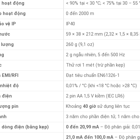
 hoạt động
< 90% tại < 30 °C; < 75% tại 30 – 55 
o hoạt động
0 đến 2000 m
o vệ IP
IP40
thước
59 × 38 × 212 mm (2,32 × 1,5 × 8,35 
 lượng
260 g (9,1 oz)
ng
2 g ngẫu nhiên, 5 đến 500 Hz
c
Thử rơi 1 mét (trừ phần kẹp)
 EMI/RFI
Đạt tiêu chuẩn EN61326-1
 nhiệt độ
0,01% / °C (khi <18 °C hoặc >28 °C)
 điện
2 pin AA 1,5 V kiềm (IEC LR6)
lượng pin
Khoảng
40 giờ
sử dụng liên tục
ành
3 năm cho phần điện tử, 1 năm cho
o dòng điện (bằng kẹp)
0 đến 20,99 mA
– Độ phân giải: 0,0
21,0 mA đến 100,0 mA
– Độ phân gi