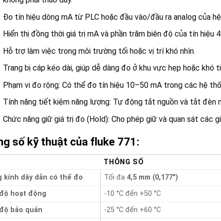
Đo tín hiệu dòng mA từ PLC hoặc đầu vào/đầu ra analog của hệ 
Hiển thị đồng thời giá trị mA và phần trăm biên độ của tín hiệu
Hỗ trợ làm việc trong môi trường tối hoặc vị trí khó nhìn.
Trang bị cáp kéo dài, giúp dễ dàng đo ở khu vực hẹp hoặc khó t
Phạm vi đo rộng: Có thể đo tín hiệu 10–50 mA trong các hệ thốn
Tính năng tiết kiệm năng lượng: Tự động tắt nguồn và tắt đèn n
Chức năng giữ giá trị đo (Hold): Cho phép giữ và quan sát các giá
g số kỹ thuật của fluke 771
:
THÔNG SỐ
 kính dây dẫn có thể đo
Tối đa
4,5 mm (0,177″)
 độ hoạt động
-10 °C đến +50 °C
 độ bảo quản
-25 °C đến +60 °C