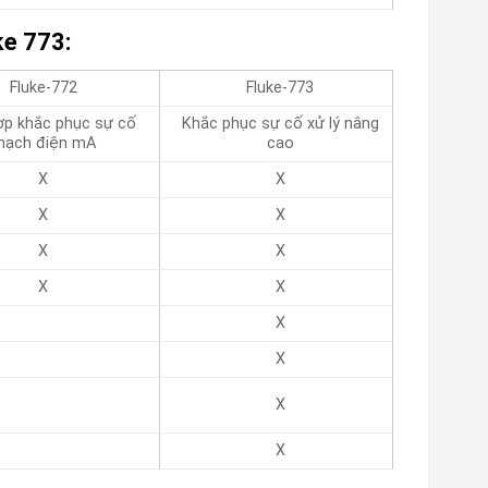
ke 773:
Fluke-772
Fluke-773
ợp khắc phục sự cố
Khắc phục sự cố xử lý nâng
ạch điện mA
cao
X
X
X
X
X
X
X
X
X
X
X
X