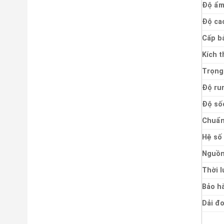
Độ ẩm
Độ ca
Cấp bả
Kích 
Trọng
Độ ru
Độ số
Chuẩn
Hệ số
Nguồn
Thời 
Bảo h
Dải đ