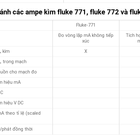
ánh các ampe kìm fluke 771, fluke 772 và flu
Fluke-771
Đo vòng lặp mA không tiếp
Tích h
xúc
m
, kìm
X
, trong mạch
guồn cho mạch đo
ín hiệu mA
DC
ín hiệu V DC
A theo tỉ lệ (scaled
/phát đồng thời