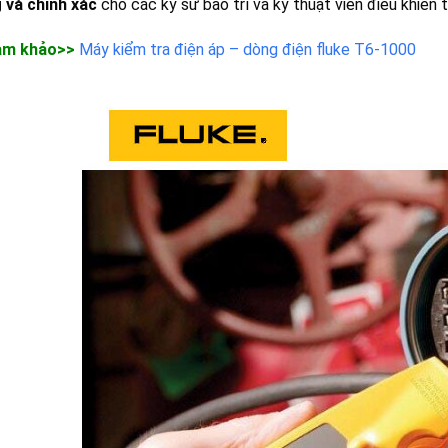
 và chính xác
cho các kỹ sư bảo trì và kỹ thuật viên điều khiển
am khảo>>
Máy kiểm tra điện áp – dòng điện fluke T6-1000