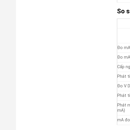
So s
Đo mA
Đo mA
Cấp n
Phát t
Đo V 
Phát t
Phát m
mA)
mA đo