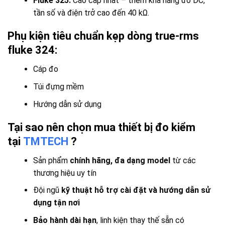
Fluke 325:
Cao cấp nhất – thêm khả năng đo DC,
tần số và điện trở cao đến 40 kΩ.
Phụ kiện tiêu chuẩn kẹp dòng true-rms
fluke 324:
Cáp đo
Túi đựng mềm
Hướng dẫn sử dụng
Tại sao nên chọn mua thiết bị đo kiểm
tại
TMTECH
?
Sản phẩm
chính hãng, đa dạng model
từ các
thương hiệu uy tín
Đội ngũ
kỹ thuật hỗ trợ cài đặt và hướng dẫn sử
dụng tận nơi
Bảo hành dài hạn
, linh kiện thay thế sẵn có