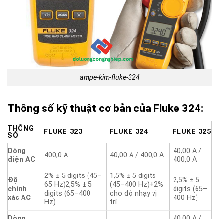
ampe-kim-fluke-324
Thông số kỹ thuật cơ bản của Fluke 324:
THÔNG
FLUKE 323
FLUKE 324
FLUKE 325
SỐ
Dòng
40,00 A /
400,0 A
40,00 A / 400,0 A
điện AC
400,0 A
2% ± 5 digits (45–
1,5% ± 5 digits
Độ
2,5% ± 5
65 Hz)2,5% ± 5
(45–400 Hz)+2%
chính
digits (65–
digits (65–400
cho độ nhạy vị
xác AC
400 Hz)
Hz)
trí
Dòng
40,00 A /