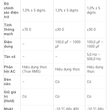
Độ
chính
1,0% ± 5
1,0% ± 5 digits
1,0% ± 5 digits
xác điện
digits
trở
Tính
thông
≤70 Ω
≤30 Ω
≤30 Ω
mạch
Điện
100,0 µF – 1000
100,0 µF –
–
dung
µF
1000 µF
5,0 Hz –
Tần số
–
–
500,0 Hz
Phản
Hiệu dụng thực
Hiệu dụng
Hiệu dụng thực
hồi AC
(True RMS)
thực
Đèn
–
Có
Có
nền
Giữ giá
trị
Có
Có
Có
(Hold)
Nhiệt
-10 °C đến 400
-10 °C đến