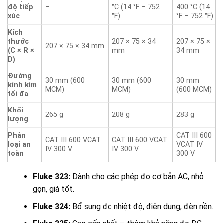
độ tiếp
–
°C (14 °F – 752
400 °C (14
xúc
°F)
°F – 752 °F)
Kích
thước
207 × 75 × 34
207 × 75 ×
207 × 75 × 34 mm
(C × R ×
mm
34 mm
D)
Đường
30 mm (600
30 mm (600
30 mm
kính kìm
MCM)
MCM)
(600 MCM)
tối đa
Khối
265 g
208 g
283 g
lượng
Phân
CAT III 600
CAT III 600 VCAT
CAT III 600 VCAT
loại an
VCAT IV
IV 300 V
IV 300 V
toàn
300 V
Fluke 323:
Dành cho các phép đo cơ bản AC, nhỏ
gọn, giá tốt.
Fluke 324:
Bổ sung đo nhiệt độ, điện dung, đèn nền.