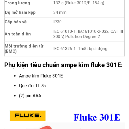
Trọng lượng
132 g (Fluke 301D/E: 154 g)
Độ mở hàm kẹp
34 mm
Cấp bảo vệ
IP30
IEC 61010-1, IEC 61010-2-032, CAT III
An toàn điện
300 V, Pollution Degree 2
Môi trường điện từ
IEC 61326-1: Thiết bị di động
(EMC)
Phụ kiện tiêu chuẩn ampe kìm fluke 301E:
Ampe kìm Fluke 301E
Que đo TL75
(2) pin AAA