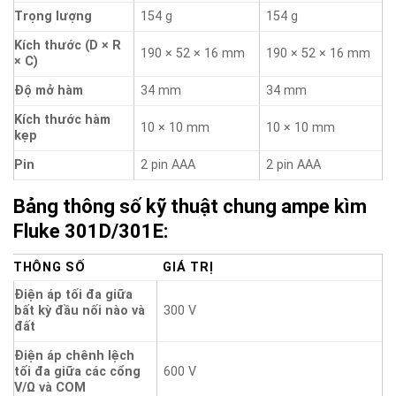
Trọng lượng
154 g
154 g
Kích thước (D × R
190 × 52 × 16 mm
190 × 52 × 16 mm
× C)
Độ mở hàm
34 mm
34 mm
Kích thước hàm
10 × 10 mm
10 × 10 mm
kẹp
Pin
2 pin AAA
2 pin AAA
Bảng thông số kỹ thuật chung ampe kìm
Fluke 301D/301E:
THÔNG SỐ
GIÁ TRỊ
Điện áp tối đa giữa
bất kỳ đầu nối nào và
300 V
đất
Điện áp chênh lệch
tối đa giữa các cổng
600 V
V/Ω và COM