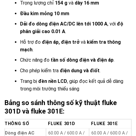
Trọng lượng chỉ
154 g
và
dày 16 mm
Đầu kìm mỏng 10 mm
Dải đo dòng điện AC/DC lên tới 1000 A
, với
độ
phân giải cao 0.01 A
.
Hỗ trợ đo
điện áp, điện trở
và
kiểm tra thông
mạch
.
Chức năng đo
tần số dòng điện và điện áp
.
Cho phép kiểm tra
điện dung và điốt
.
Trang bị
đèn nền LCD
, giúp đọc kết quả dễ dàng
trong môi trường thiếu sáng
Bảng so sánh thông số kỹ thuật fluke
301D và fluke 301E:
THÔNG SỐ
FLUKE 301D
FLUKE 301E
Dòng điện AC
60.00 A / 600.0 A /
60.00 A / 600.0 A /