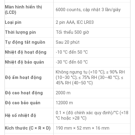
Màn hình hiển thị
6000 counts, cập nhật 3 lần/giây
(LCD)
Loại pin
2 pin AAA, IEC LR03
Thời lượng pin
Tối thiểu 500 giờ
Tự động tắt nguồn
Sau 20 phút
Nhiệt độ hoạt động
-10 °C đến 50 °C
Nhiệt độ bảo quản
-30 °C đến 60 °C
Không ngưng tụ (<10 °C); ≤ 90% RH
Độ ẩm hoạt động
(10–30 °C); ≤ 75% RH (30–40 °C); ≤
45% RH (40–50 °C)
Độ cao hoạt động
2000 m
Độ cao bảo quản
12000 m
0.1 × (độ chính xác quy định)/°C (<18
Hệ số nhiệt độ
°C hoặc >28 °C)
Kích thước (C × R × D)
190 mm × 52 mm × 16 mm