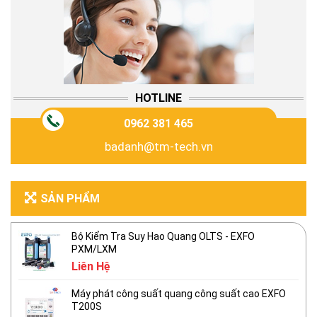
HOTLINE
0962 381 465
badanh@tm-tech.vn
SẢN PHẨM
Bộ Kiểm Tra Suy Hao Quang OLTS - EXFO
PXM/LXM
Liên Hệ
Máy phát công suất quang công suất cao EXFO
T200S