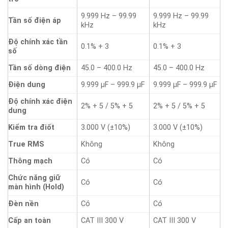
9.999 Hz – 99.99
9.999 Hz – 99.99
Tần số điện áp
kHz
kHz
Độ chính xác tần
0.1% + 3
0.1% + 3
số
Tần số dòng điện
45.0 – 400.0 Hz
45.0 – 400.0 Hz
Điện dung
9.999 µF – 999.9 µF
9.999 µF – 999.9 µF
Độ chính xác điện
2% + 5 / 5% + 5
2% + 5 / 5% + 5
dung
Kiểm tra điốt
3.000 V (±10%)
3.000 V (±10%)
True RMS
Không
Không
Thông mạch
Có
Có
Chức năng giữ
Có
Có
màn hình (Hold)
Đèn nền
Có
Có
Cấp an toàn
CAT III 300 V
CAT III 300 V