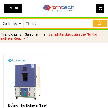
Skip
MENU
to
content
Tìm
kiếm:
Trang chủ
Sản phẩm
Sản phẩm được gắn thẻ “tủ thử
nghiệm Reach-in”
Buồng Thử Nghiệm Nhiệt