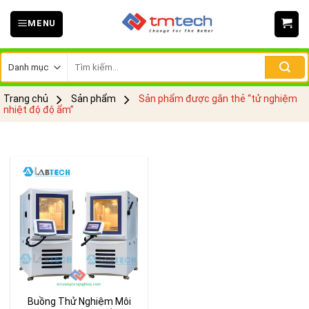
Skip
MENU
to
content
Tìm
kiếm:
Trang chủ
Sản phẩm
Sản phẩm được gắn thẻ “tử nghiệm
nhiệt độ độ ẩm”
Buồng Thử Nghiệm Môi