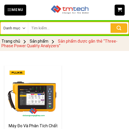
Skip
MENU
to
content
Tìm
kiếm:
Trang chủ
Sản phẩm
Sản phẩm được gắn thẻ “Three-
Phase Power Quality Analyzers”
Máy Đo Và Phân Tích Chất