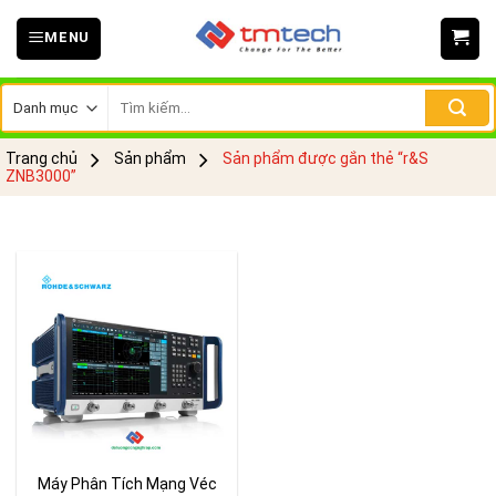
Skip
MENU
to
content
Tìm
kiếm:
Trang chủ
Sản phẩm
Sản phẩm được gắn thẻ “r&S
ZNB3000”
Máy Phân Tích Mạng Véc