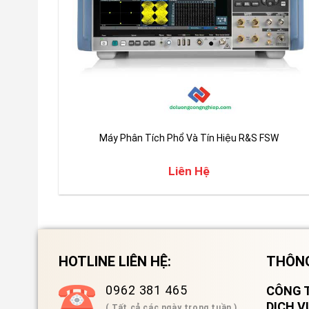
Máy Phân Tích Phổ Và Tín Hiệu R&S FSW
Liên Hệ
HOTLINE LIÊN HỆ:
THÔNG
0962 381 465
CÔNG T
DỊCH 
( Tất cả các ngày trong tuần )