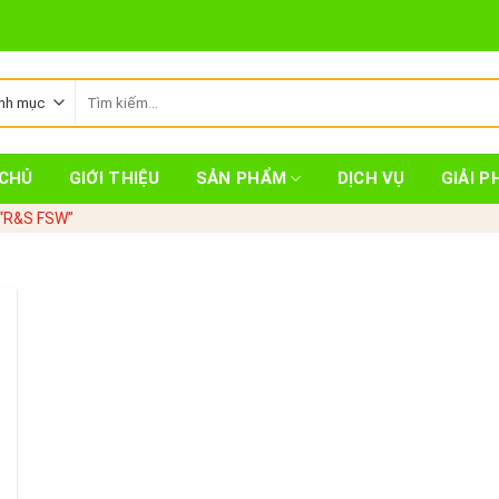
Tìm
kiếm:
CHỦ
GIỚI THIỆU
SẢN PHẨM
DỊCH VỤ
GIẢI P
 “R&S FSW”