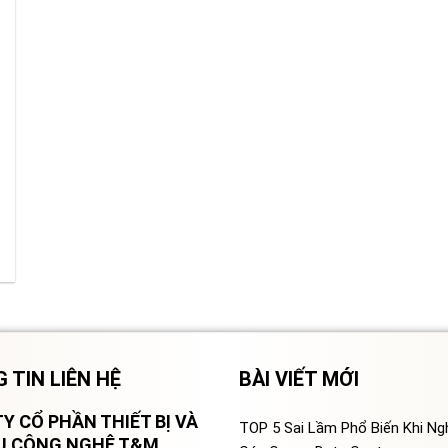
 TIN LIÊN HỆ
BÀI VIẾT MỚI
Y CỔ PHẦN THIẾT BỊ VÀ
TOP 5 Sai Lầm Phổ Biến Khi N
VỤ CÔNG NGHỆ T&M