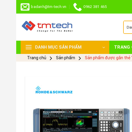
Skip
badanh@tm-tech.vn
0962 381 465
to
content
TRANG 
DANH MỤC SẢN PHẨM
Trang chủ
Sản phẩm
Sản phẩm được gắn thẻ