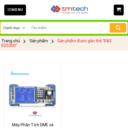
Skip
MENU
to
content
Tìm
kiếm:
Trang chủ
Sản phẩm
Sản phẩm được gắn thẻ “R&S
EDS300”
Máy Phân Tích DME và