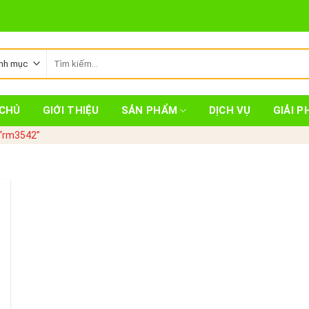
Tìm
kiếm:
CHỦ
GIỚI THIỆU
SẢN PHẨM
DỊCH VỤ
GIẢI P
“rm3542”