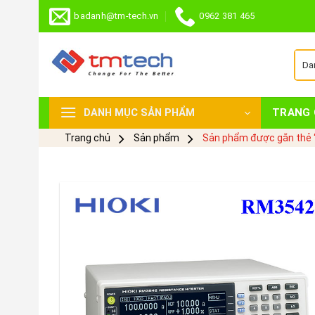
Skip
badanh@tm-tech.vn
0962 381 465
to
content
TRANG 
DANH MỤC SẢN PHẨM
Trang chủ
Sản phẩm
Sản phẩm được gắn thẻ 