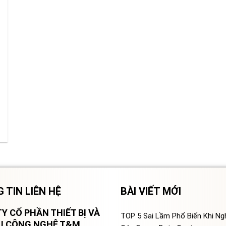
 TIN LIÊN HỆ
BÀI VIẾT MỚI
Y CỔ PHẦN THIẾT BỊ VÀ
TOP 5 Sai Lầm Phổ Biến Khi N
VỤ CÔNG NGHỆ T&M