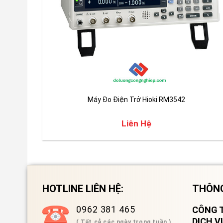
Máy Đo Điện Trở Hioki RM3542
Liên Hệ
HOTLINE LIÊN HỆ:
THÔNG
0962 381 465
CÔNG T
DỊCH 
( Tất cả các ngày trong tuần )