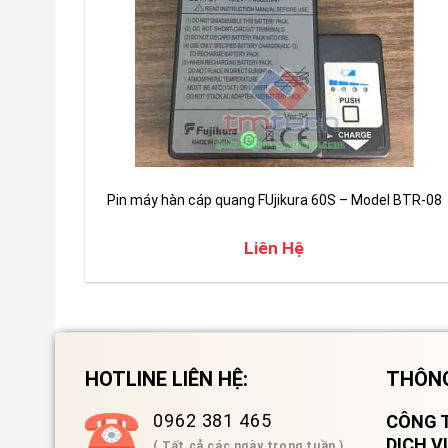
Pin máy hàn cáp quang FUjikura 60S – Model BTR-08
Liên Hệ
HOTLINE LIÊN HỆ:
THÔNG
0962 381 465
CÔNG T
DỊCH 
( Tất cả các ngày trong tuần )