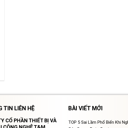
 TIN LIÊN HỆ
BÀI VIẾT MỚI
Y CỔ PHẦN THIẾT BỊ VÀ
TOP 5 Sai Lầm Phổ Biến Khi N
VỤ CÔNG NGHỆ T&M