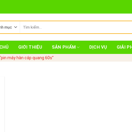
Tìm
kiếm:
CHỦ
GIỚI THIỆU
SẢN PHẨM
DỊCH VỤ
GIẢI P
“pin máy hàn cáp quang 60s”