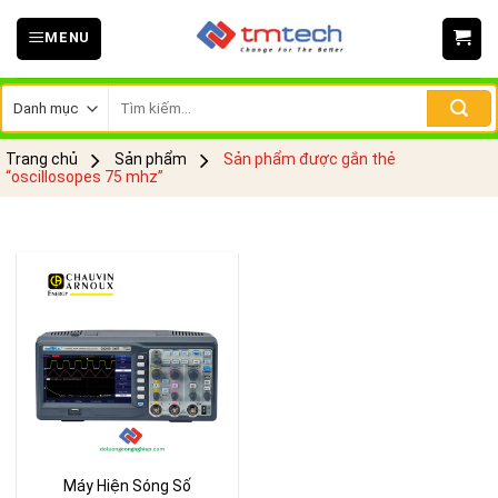
Skip
MENU
to
content
Tìm
kiếm:
Trang chủ
Sản phẩm
Sản phẩm được gắn thẻ
“oscillosopes 75 mhz”
Máy Hiện Sóng Số