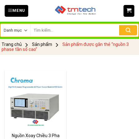
Skip
MENU
to
content
Tìm
kiếm:
Trang chủ
Sản phẩm
Sản phẩm được gắn thẻ “nguồn 3
phase tần số cao”
Nguồn Xoay Chiều 3 Pha