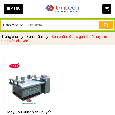
Skip
MENU
to
content
Tìm
kiếm:
Trang chủ
Sản phẩm
Sản phẩm được gắn thẻ “máy thử
rung vận chuyển”
Máy Thử Rung Vận Chuyển