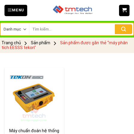
Skip
MENU
to
content
Tìm
kiếm:
Trang chủ
Sản phẩm
Sản phẩm được gắn thẻ “máy phân
tích EESSS tekon”
Máy chuẩn đoán hệ thống