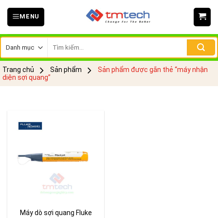
Skip
MENU
to
content
Tìm
kiếm:
Trang chủ
Sản phẩm
Sản phẩm được gắn thẻ “máy nhận
diện sợi quang”
Máy dò sợi quang Fluke