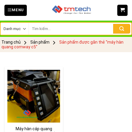
Skip
MENU
to
content
Tìm
kiếm:
Trang chủ
Sản phẩm
Sản phẩm được gắn thẻ “máy hàn
quang comway c5”
Máy hàn cáp quang