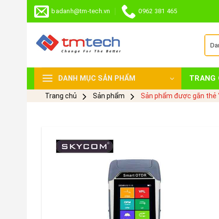
Skip
badanh@tm-tech.vn
0962 381 465
to
content
TRANG 
DANH MỤC SẢN PHẨM
Trang chủ
Sản phẩm
Sản phẩm được gắn thẻ