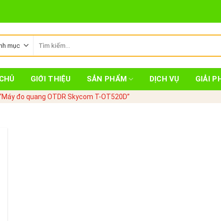
Tìm
kiếm:
CHỦ
GIỚI THIỆU
SẢN PHẨM
DỊCH VỤ
GIẢI P
 “Máy đo quang OTDR Skycom T-OT520D”