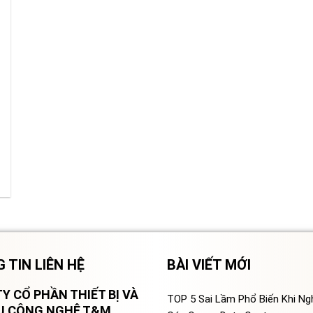
 TIN LIÊN HỆ
BÀI VIẾT MỚI
Y CỔ PHẦN THIẾT BỊ VÀ
TOP 5 Sai Lầm Phổ Biến Khi N
VỤ CÔNG NGHỆ T&M