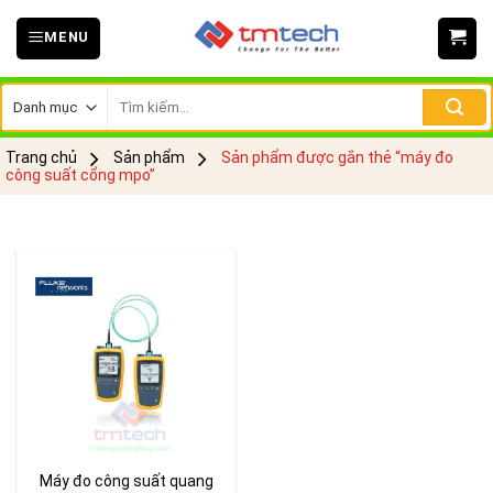
Skip
MENU
to
content
Tìm
kiếm:
Trang chủ
Sản phẩm
Sản phẩm được gắn thẻ “máy đo
công suất cổng mpo”
Máy đo công suất quang