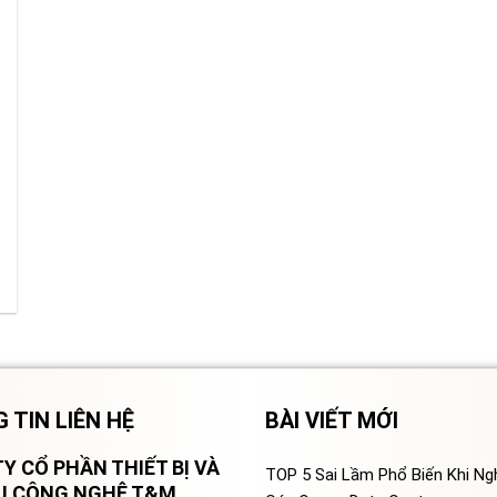
 TIN LIÊN HỆ
BÀI VIẾT MỚI
Y CỔ PHẦN THIẾT BỊ VÀ
TOP 5 Sai Lầm Phổ Biến Khi N
VỤ CÔNG NGHỆ T&M