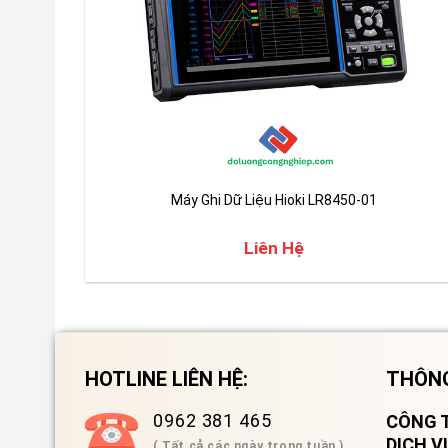
Máy Ghi Dữ Liệu Hioki LR8450-01
Liên Hệ
HOTLINE LIÊN HỆ:
THÔNG
0962 381 465
CÔNG T
DỊCH 
( Tất cả các ngày trong tuần )