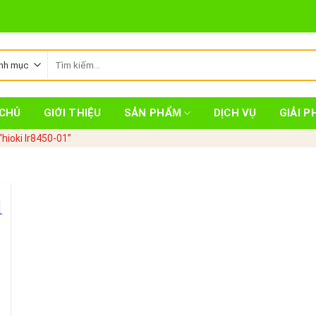
Tìm
kiếm:
CHỦ
GIỚI THIỆU
SẢN PHẨM
DỊCH VỤ
GIẢI P
hioki lr8450-01”