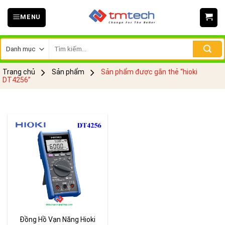
Skip
MENU
to
content
Tìm
kiếm:
Trang chủ
Sản phẩm
Sản phẩm được gắn thẻ “hioki
DT4256”
Đồng Hồ Vạn Năng Hioki