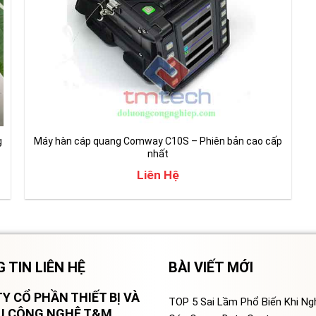
g
Máy hàn cáp quang Comway C10S – Phiên bản cao cấp
nhất
Liên Hệ
 TIN LIÊN HỆ
BÀI VIẾT MỚI
Y CỔ PHẦN THIẾT BỊ VÀ
TOP 5 Sai Lầm Phổ Biến Khi N
VỤ CÔNG NGHỆ T&M