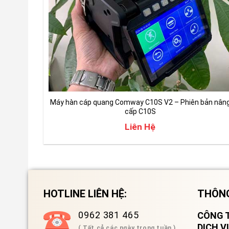
Máy hàn cáp quang Comway C10S V2 – Phiên bản nân
cấp C10S
Liên Hệ
HOTLINE LIÊN HỆ:
THÔNG
0962 381 465
CÔNG T
DỊCH 
( Tất cả các ngày trong tuần )