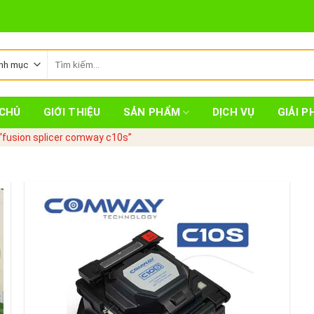
Tìm
kiếm:
CHỦ
GIỚI THIỆU
SẢN PHẨM
DỊCH VỤ
GIẢI P
“fusion splicer comway c10s”