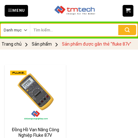
Skip
MENU
to
content
Tìm
kiếm:
Trang chủ
Sản phẩm
Sản phẩm được gắn thẻ “fluke 87v”
Đồng Hồ Vạn Năng Công
Nghiệp Fluke 87V