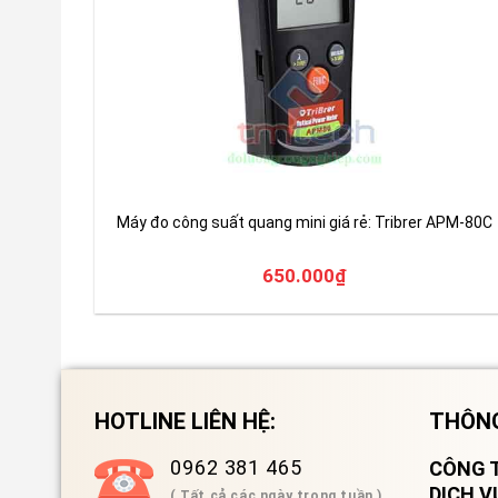
Máy đo công suất quang mini giá rẻ: Tribrer APM-80C
650.000
₫
HOTLINE LIÊN HỆ:
THÔNG
0962 381 465
CÔNG T
DỊCH 
( Tất cả các ngày trong tuần )