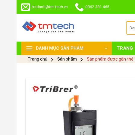
Skip
badanh@tm-tech.vn
0962 381 465
to
content
TRANG 
DANH MỤC SẢN PHẨM
Trang chủ
Sản phẩm
Sản phẩm được gắn thẻ “