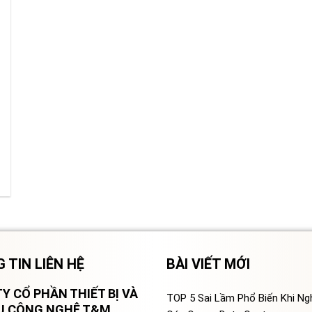
 TIN LIÊN HỆ
BÀI VIẾT MỚI
Y CỔ PHẦN THIẾT BỊ VÀ
TOP 5 Sai Lầm Phổ Biến Khi N
VỤ CÔNG NGHỆ T&M