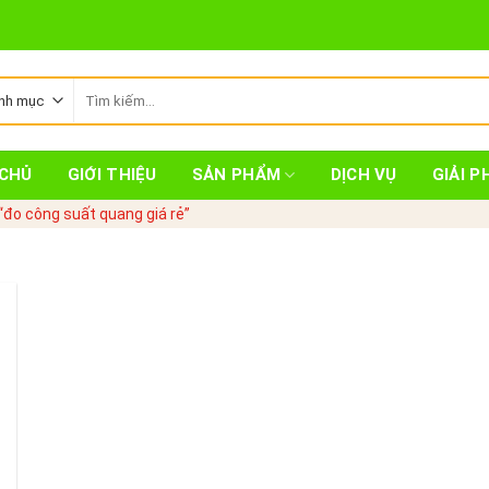
Tìm
kiếm:
CHỦ
GIỚI THIỆU
SẢN PHẨM
DỊCH VỤ
GIẢI P
đo công suất quang giá rẻ”