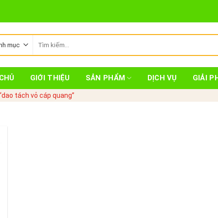
Tìm
kiếm:
CHỦ
GIỚI THIỆU
SẢN PHẨM
DỊCH VỤ
GIẢI P
dao tách vỏ cáp quang”