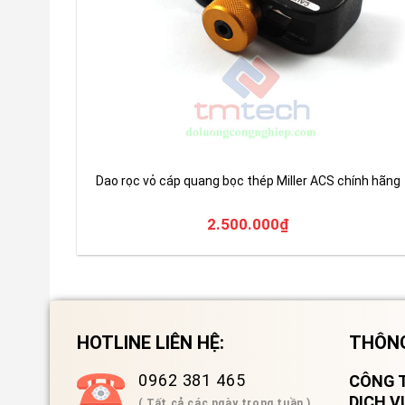
Dao rọc vỏ cáp quang bọc thép Miller ACS chính hãng
2.500.000
₫
HOTLINE LIÊN HỆ:
THÔNG
0962 381 465
CÔNG T
DỊCH 
( Tất cả các ngày trong tuần )