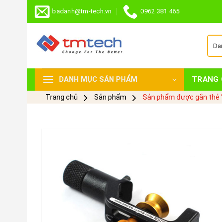
Skip
badanh@tm-tech.vn
0962 381 465
to
content
TRANG 
DANH MỤC SẢN PHẨM
Trang chủ
Sản phẩm
Sản phẩm được gắn thẻ “