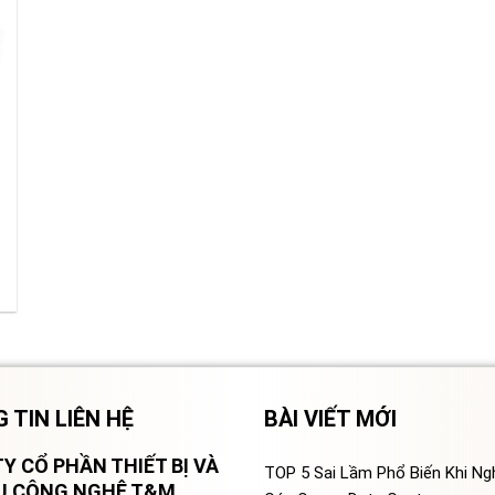
 TIN LIÊN HỆ
BÀI VIẾT MỚI
Y CỔ PHẦN THIẾT BỊ VÀ
TOP 5 Sai Lầm Phổ Biến Khi N
VỤ CÔNG NGHỆ T&M