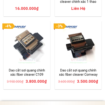
cleaver chính xác 1 thao
tác CC-03
16.000.000
₫
Liên Hệ
-4%
-3%
Dao cắt sợi quang chính
Dao cắt sợi quang chính
xác fiber cleaver C109
xác fiber cleaver Comway
C108
Original
Current
Original
Cur
3.800.000
₫
3.500.000
₫
3.950.000
₫
3.600.000
₫
price
price
price
pri
was:
is:
was:
is:
3.950.000₫.
3.800.000₫.
3.600.000₫.
3.5