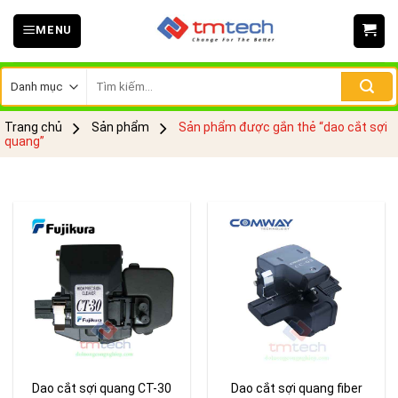
Skip
MENU
to
content
Tìm
kiếm:
Trang chủ
Sản phẩm
Sản phẩm được gắn thẻ “dao cắt sợi
quang”
Dao cắt sợi quang CT-30
Dao cắt sợi quang fiber