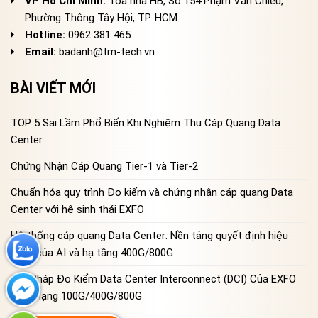
VP Hồ Chí Minh:
Tòa nhà HB, Số 154 Phạm Văn Chiêu,
Phường Thông Tây Hội, TP. HCM
Hotline:
0962 381 465
Email:
badanh@tm-tech.vn
BÀI VIẾT MỚI
TOP 5 Sai Lầm Phổ Biến Khi Nghiệm Thu Cáp Quang Data
Center
Chứng Nhận Cáp Quang Tier-1 và Tier-2
Chuẩn hóa quy trình Đo kiểm và chứng nhận cáp quang Data
Center với hệ sinh thái EXFO
Hệ thống cáp quang Data Center: Nền tảng quyết định hiệu
năng của AI và hạ tầng 400G/800G
Giải Pháp Đo Kiểm Data Center Interconnect (DCI) Của EXFO
Cho Mạng 100G/400G/800G